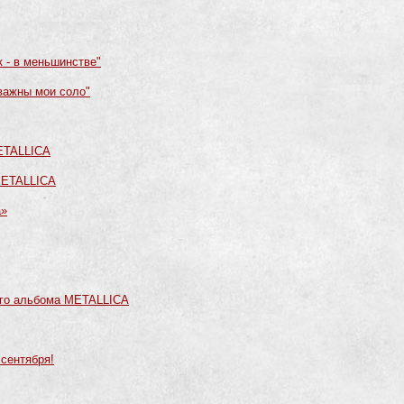
ук - в меньшинстве"
 важны мои соло"
ETALLICA
METALLICA
a»
ого альбома METALLICA
 cентября!