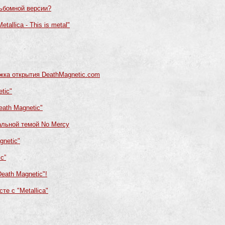
льбомной версии?
allica - This is metal"
жка открытия DeathMagnetic.com
tic"
ath Magnetic"
кальной темой No Mercy
gnetic"
c”
eath Magnetic"!
е с "Metallica"