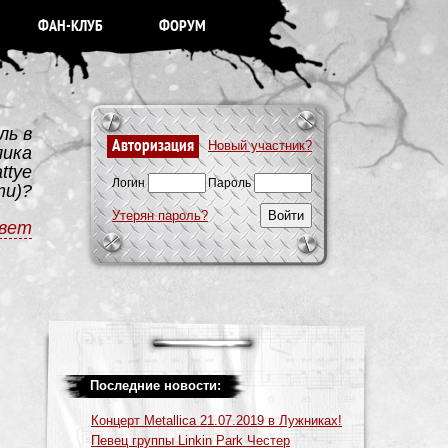
ФАН-КЛУБ
ФОРУМ
ль в
Авторизация
Новый участник?
лика
ttye
Логин
Пароль
ти)?
Утерян пароль?
вет
Последние новости:
Концерт Metallica 21.07.2019 в Лужниках!
Певец группы Linkin Park Честер