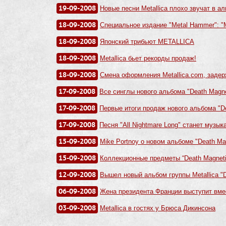
19-09-2008
Новые песни Metallica плохо звучат в а
18-09-2008
Специальное издание "Metal Hammer": "Met
18-09-2008
Японский трибьют METALLICA
18-09-2008
Metallica бьет рекорды продаж!
18-09-2008
Смена оформления Metallica.com, задер
17-09-2008
Все синглы нового альбома "Death Magne
17-09-2008
Первые итоги продаж нового альбома "De
17-09-2008
Песня "All Nightmare Long" станет музы
15-09-2008
Mike Portnoy о новом альбоме "Death Ma
15-09-2008
Коллекционныe предметы “Death Magneti
12-09-2008
Вышел новый альбом группы Metallica "D
06-09-2008
Жена президента Франции выступит вмест
03-09-2008
Metallica в гостях у Брюса Дикинсона