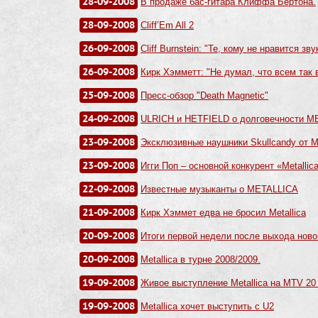
28-09-2008
В продаже бас-гитара Клиффа Бертона.
28-09-2008
Cliff’Em All 2
26-09-2008
Cliff Burnstein: "Те, кому не нравится зв
26-09-2008
Кирк Хэмметт: "Не думал, что всем так
25-09-2008
Пресс-обзор "Death Magnetic"
24-09-2008
ULRICH и HETFIELD о долговечности M
23-09-2008
Эксклюзивные наушники Skullcandy от 
23-09-2008
Игги Поп – основной конкурент «Metallic
22-09-2008
Известные музыканты о METALLICA
21-09-2008
Кирк Хэммет едва не бросил Metallica
20-09-2008
Итоги первой недели после выхода нов
20-09-2008
Metallica в турне 2008/2009.
19-09-2008
Живое выступление Metallica на MTV 20
19-09-2008
Metallica хочет выступить с U2