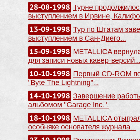
28-08-1998
Турне продолжилос
выступлением в Ирвине, Калифо
13-09-1998
Тур по Штатам зав
выступлением в Сан-Диего...
15-09-1998
METALLICA вернула
для записи новых кавер-версий..
10-10-1998
Первый CD-ROM по
"Byte The Lightning"...
14-10-1998
Завершение работ
альбомом "Garage Inc.".
18-10-1998
METALLICA отыграл
особняке основателя журнала...