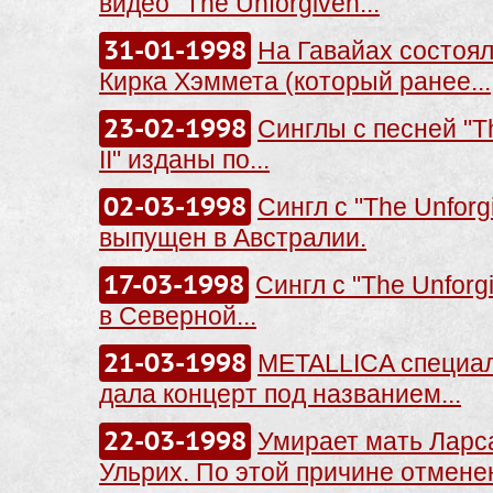
видео "The Unforgiven...
31-01-1998
На Гавайах состоя
Кирка Хэммета (который ранее...
23-02-1998
Синглы с песней "T
II" изданы по...
02-03-1998
Сингл с "The Unforgi
выпущен в Австралии.
17-03-1998
Сингл с "The Unforg
в Северной...
21-03-1998
METALLICA специа
дала концерт под названием...
22-03-1998
Умирает мать Ларса
Ульрих. По этой причине отменен