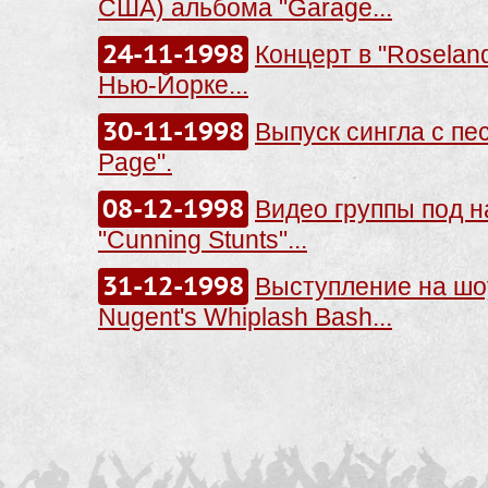
США) альбома "Garage...
24-11-1998
Концерт в "Roseland
Нью-Йорке...
30-11-1998
Выпуск сингла с пе
Page".
08-12-1998
Видео группы под 
"Cunning Stunts"...
31-12-1998
Выступление на шо
Nugent's Whiplash Bash...