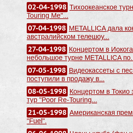
02-04-1998
Тихоокеанское турн
Touring Me"...
07-04-1998
METALLICA дала ко
австралийском телешоу...
27-04-1998
Концертом в Иоког
небольшое турне METALLICA по..
07-05-1998
Видеокассеты с пес
поступили в продажу в...
08-05-1998
Концертом в Токио
тур "Poor Re-Touring...
21-05-1998
Американская прем
"Fuel".