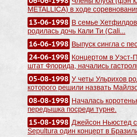
06-06-1998
Члены клуба (фэн к
METALLICA) в ходе соревнования
13-06-1998
В семье Хетфилдов
родилась дочь Кали Ти (Cali...
16-06-1998
Выпуск сингла с пес
24-06-1998
Концертом в Уэст-
штат Флорида, начались гастроли
05-08-1998
У четы Ульрихов ро
которого решили назвать Майлзо
08-08-1998
Началась коротень
передышка посреди турне.
15-08-1998
Джейсон Ньюстед с
Sepultura один концерт в Бразил