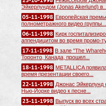
23-10-1998
Режиссером Джона
Эйкерлундом (Jonas Akerlund) в..
05-11-1998
Европейская премь
полнометражного видео группы..
06-11-1998
Кирк госпитализиро
аппендицитом во время промо-тур
17-11-1998
В зале "The Whareh
Торонто, Канада, прошел...
18-11-1998
METALLICA появила
время презентации своего...
22-11-1998
Джонас Эйкерлунд 
Нью-Йорке видео к песне...
23-11-1998
Выпуск во всех стр