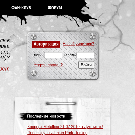
ФАН-КЛУБ
ФОРУМ
ль в
Авторизация
Новый участник?
лика
tana
Логин
Пароль
на)?
Утерян пароль?
вет
Последние новости:
Концерт Metallica 21.07.2019 в Лужниках!
Певец группы Linkin Park Честер