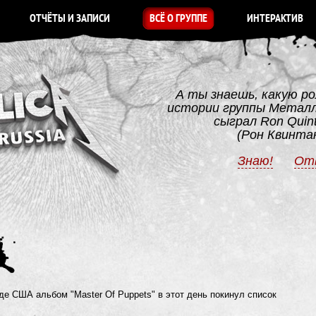
ОТЧЁТЫ И ЗАПИСИ
ВСЁ О ГРУППЕ
ИНТЕРАКТИВ
А ты знаешь, какую ро
истории группы Метал
сыграл Ron Quin
(Рон Квинта
Знаю!
От
е США альбом "Master Of Puppets" в этот день покинул список