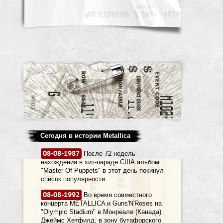
Сегодня в истории Metallica
08-08-1987
После 72 недель
нахождения в хит-параде США альбом
"Master Of Puppets" в этот день покинул
список популярности.
08-08-1992
Во время совместного
концерта METALLICA и Guns'N'Roses на
"Olympic Stadium" в Монреале (Канада)
Джеймс Хетфилд, в зону бутафорского