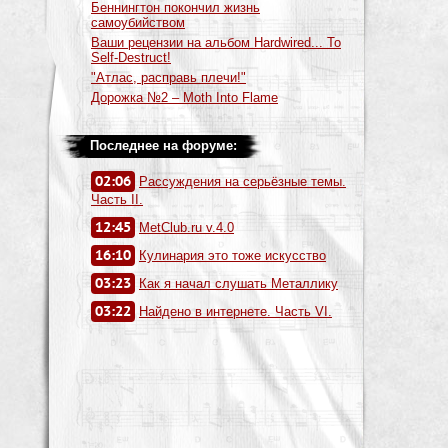
Беннингтон покончил жизнь
самоубийством
Ваши рецензии на альбом Hardwired... To
Self-Destruct!
"Атлас, расправь плечи!"
Дорожка №2 – Moth Into Flame
Последнее на форуме:
02:06
Рассуждения на серьёзные темы.
Часть II.
12:45
MetClub.ru v.4.0
16:10
Кулинария это тоже искусство
03:23
Как я начал слушать Металлику
03:22
Найдено в интернете. Часть VI.