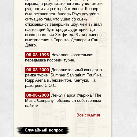
взрыва, в результате чего получил ожоги
рук, ног и лица второй степени. Концерт
был остановлен. Аксель Роуз усугубил
ситуацию тем, что ушел со сцены,
отказавшись завершить шоу, чем вызвал
настоящий бунт среди аудитории. До
выздоровления Хетфилда были отменены
выступления в Торонто, Денвере и Сан-
Диего.
08-08-1998
Началась коротенькая
передышка посреди турне.
08-08-2000
Дополнительный концерт в
рамка турне "Summer Sanitarium Tour" на
Rupp Arena в Лексингтон, Кентуки. На
разогреве C.O.C.
08-08-2000
Лейбл Ларса Ульриха "The
Music Company" обзавелся собственный
сайтом.
Все события
→
Случайный вопрос