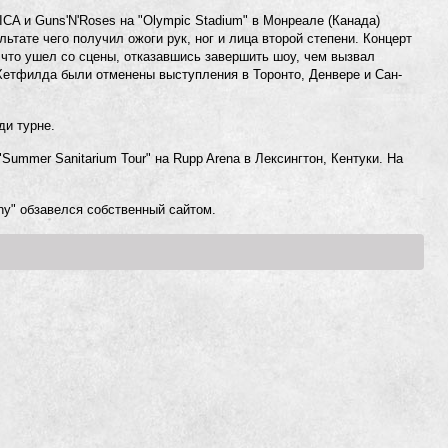
A и Guns'N'Roses на "Olympic Stadium" в Монреале (Канада)
ьтате чего получил ожоги рук, ног и лица второй степени. Концерт
 что ушел со сцены, отказавшись завершить шоу, чем вызвал
Хетфилда были отменены выступления в Торонто, Денвере и Сан-
ди турне.
ummer Sanitarium Tour" на Rupp Arena в Лексингтон, Кентуки. На
y" обзавелся собственный сайтом.