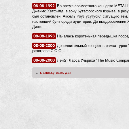
08-08-1992
Во время совместного концерта METALLIC
Джеймс Хетфилд, в зону бутафорского взрыва, в резул
был остановлен. Аксель Роуз усугубил ситуацию тем,
настоящий бунт среди аудитории. До выздоровления 
Диего.
08-08-1998
Началась коротенькая передышка посре
08-08-2000
Дополнительный концерт в рамка турне "S
разогреве C.O.C.
08-08-2000
Лейбл Ларса Ульриха "The Music Compan
←
к списку всех дат