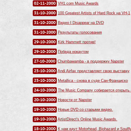
02-11-2000
VH1.com Music Awards
31-10-2000
100 Greatest Artists of Hard Rock на VH-1
31-10-2000
Видео I Disappear на DVD
31-10-2000
Результаты голосования
29-10-2000
Kirk Hammett против!
29-10-2000
Победа нокаутом
27-10-2000
Chumbawamba - в поддержку Napster
25-10-2000
Andi Airfax представляет свою выставку
25-10-2000
Metallica - снова в суде Сан-Франциско
24-10-2000
The Music Company собирается открыть 
20-10-2000
Новости от Napster
19-10-2000
Новые DVD со старыми видео.
19-10-2000
ArtistDirect's Online Music Awards.
18-10-2000
К нам едут Motorhead, Biohazard и Soulfly