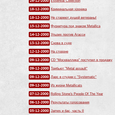
26-12-2000
Essential Collection
18-12-2000
Криминальная хроника
18-12-2000
Не стареют душой ветераны!
15-12-2000
Фурнитура под знаком Metallica
14-12-2000
Ульрих против Агасси
13-12-2000
Снова в суде
12-12-2000
Hа стороне
09-12-2000
CD "Москваллика" поступил в продажу
09-12-2000
Трибьют "Metal assault"
09-12-2000
Ларс в студии с "Systematic"
09-12-2000
Из жизни Metallicats
07-12-2000
Rolling Stone's People Of The Year
06-12-2000
Результаты голосования
05-12-2000
James и бас, часть II