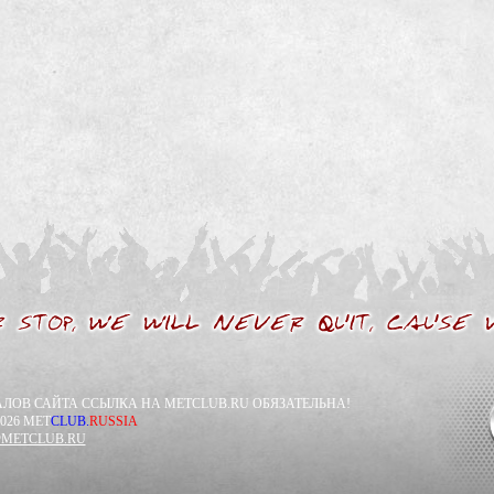
ЛОВ САЙТА ССЫЛКА НА METCLUB.RU ОБЯЗАТЕЛЬНА!
026 MET
CLUB.
RUSSIA
METCLUB.RU