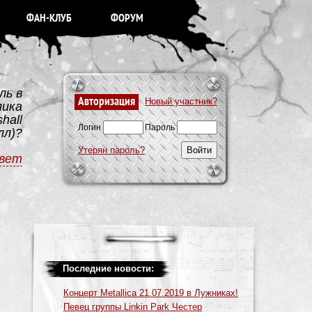
ФАН-КЛУБ
ФОРУМ
ль в
Авторизация
Новый участник?
лика
hall
Логин
Пароль
лл)?
Утерян пароль?
вет
Последние новости:
Концерт Metallica 21.07.2019 в Лужниках!
Певец группы Linkin Park Честер