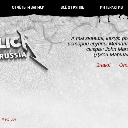
ОТЧЁТЫ И ЗАПИСИ
ВСЁ О ГРУППЕ
ИНТЕРАКТИВ
А ты знаешь, какую ро
истории группы Метал
сыграл John Mars
(Джон Марша
Знаю!
От
 Metclub)