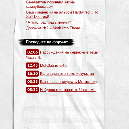
Беннингтон покончил жизнь
самоубийством
Ваши рецензии на альбом Hardwired... To
Self-Destruct!
"Атлас, расправь плечи!"
Дорожка №2 – Moth Into Flame
Последнее на форуме:
02:06
Рассуждения на серьёзные темы.
Часть II.
12:45
MetClub.ru v.4.0
16:10
Кулинария это тоже искусство
03:23
Как я начал слушать Металлику
03:22
Найдено в интернете. Часть VI.