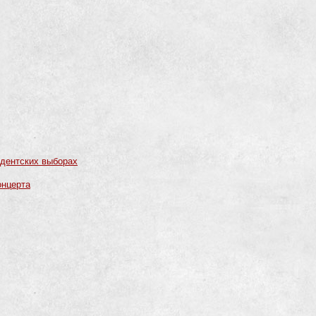
идентских выборах
онцерта