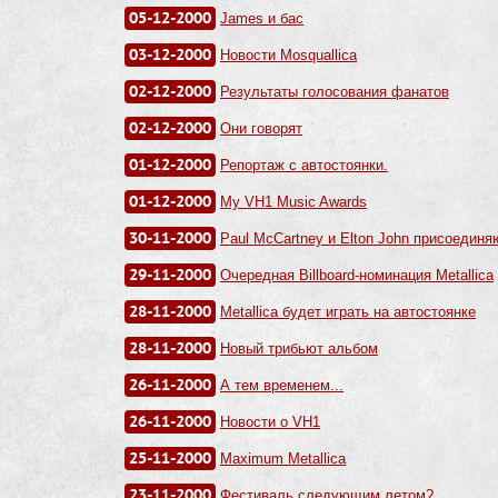
05-12-2000
James и бас
03-12-2000
Новости Mosquallica
02-12-2000
Результаты голосования фанатов
02-12-2000
Они говорят
01-12-2000
Репортаж с автостоянки.
01-12-2000
My VH1 Music Awards
30-11-2000
Paul McCartney и Elton John присоединяю
29-11-2000
Очередная Billboard-номинация Metallica
28-11-2000
Metallica будет играть на автостоянке
28-11-2000
Новый трибьют альбом
26-11-2000
А тем временем...
26-11-2000
Новости о VH1
25-11-2000
Maximum Metallica
23-11-2000
Фестиваль следующим летом?