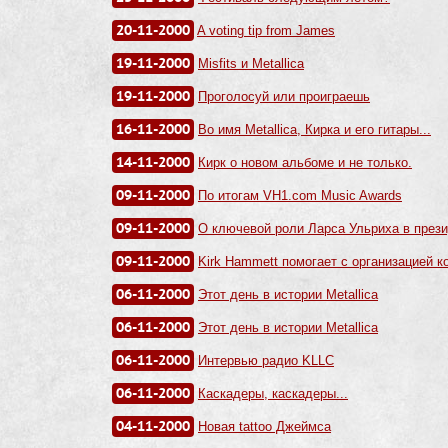
20-11-2000
A voting tip from James
19-11-2000
Misfits и Metallica
19-11-2000
Проголосуй или проиграешь
16-11-2000
Во имя Metallica, Кирка и его гитары...
14-11-2000
Кирк о новом альбоме и не только.
09-11-2000
По итогам VH1.com Music Awards
09-11-2000
О ключевой роли Ларса Ульриха в през
09-11-2000
Kirk Hammett помогает с организацией к
06-11-2000
Этот день в истории Metallica
06-11-2000
Этот день в истории Metallica
06-11-2000
Интервью радио KLLC
06-11-2000
Каскадеры, каскадеры...
04-11-2000
Новая tattoo Джеймса