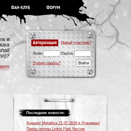
ФАН-КЛУБ
ФОРУМ
ль в
Авторизация
Новый участник?
лика
hall
Логин
Пароль
лл)?
Утерян пароль?
вет
Последние новости:
Концерт Metallica 21.07.2019 в Лужниках!
Певец группы Linkin Park Честер