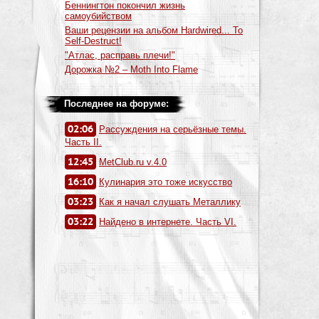
Беннингтон покончил жизнь
самоубийством
Ваши рецензии на альбом Hardwired... To
Self-Destruct!
"Атлас, расправь плечи!"
Дорожка №2 – Moth Into Flame
Последнее на форуме:
02:06
Рассуждения на серьёзные темы.
Часть II.
12:45
MetClub.ru v.4.0
16:10
Кулинария это тоже искусство
03:23
Как я начал слушать Металлику
03:22
Найдено в интернете. Часть VI.