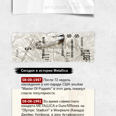
Сегодня в истории Metallica
08-08-1987
После 72 недель
нахождения в хит-параде США альбом
"Master Of Puppets" в этот день покинул
список популярности.
08-08-1992
Во время совместного
концерта METALLICA и Guns'N'Roses на
"Olympic Stadium" в Монреале (Канада)
Джеймс Хетфилд, в зону бутафорского