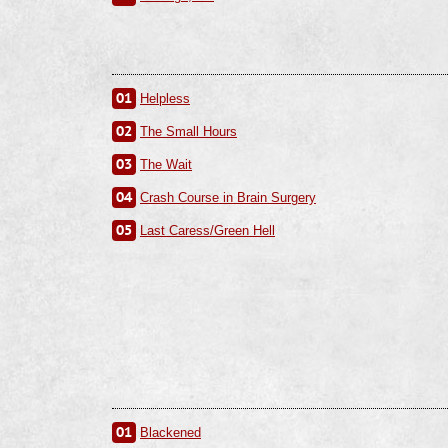
01
Helpless
02
The Small Hours
03
The Wait
04
Crash Course in Brain Surgery
05
Last Caress/Green Hell
01
Blackened