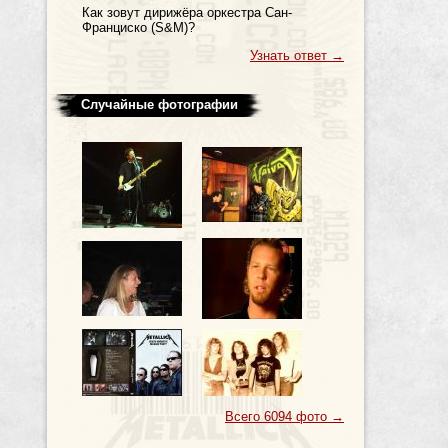
Как зовут дирижёра оркестра Сан-
Франциско (S&M)?
Узнать ответ
→
Случайные фотографии
Всего 6094 фото
→