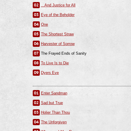
02
...And Justice for All
03
Eye of the Beholder
04
One
05
The Shortest Straw
06
Harvester of Sorrow
07
The Frayed Ends of Sanity
08
To Live Is to Die
09
Dyers Eve
01
Enter Sandman
02
Sad but True
03
Holier Than Thou
04
The Unforgiven