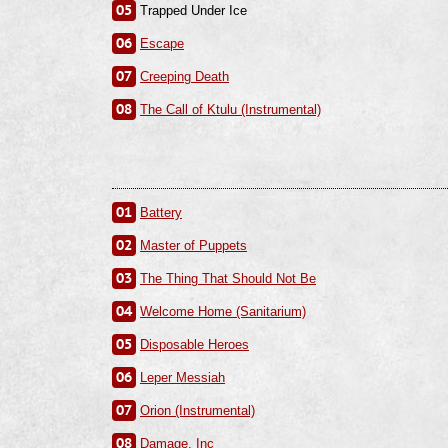
05
Trapped Under Ice
06
Escape
07
Creeping Death
08
The Call of Ktulu (Instrumental)
01
Battery
02
Master of Puppets
03
The Thing That Should Not Be
04
Welcome Home (Sanitarium)
05
Disposable Heroes
06
Leper Messiah
07
Orion (Instrumental)
08
Damage, Inc