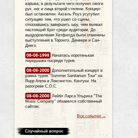
взрыва, в результате чего получил ожоги
рук, ног и лица второй степени. Концерт
был остановлен. Аксель Роуз усугубил
ситуацию тем, что ушел со сцены,
отказавшись завершить шоу, чем вызвал
настоящий бунт среди аудитории. До
выздоровления Хетфилда были отменены
выступления в Торонто, Денвере и Сан-
Диего.
08-08-1998
Началась коротенькая
передышка посреди турне.
08-08-2000
Дополнительный концерт в
рамка турне "Summer Sanitarium Tour" на
Rupp Arena в Лексингтон, Кентуки. На
разогреве C.O.C.
08-08-2000
Лейбл Ларса Ульриха "The
Music Company" обзавелся собственный
сайтом.
Все события
→
Случайный вопрос