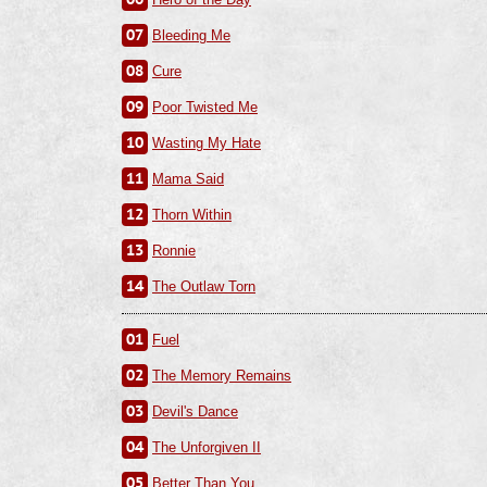
07
Bleeding Me
08
Cure
09
Poor Twisted Me
10
Wasting My Hate
11
Mama Said
12
Thorn Within
13
Ronnie
14
The Outlaw Torn
01
Fuel
02
The Memory Remains
03
Devil's Dance
04
The Unforgiven II
05
Better Than You