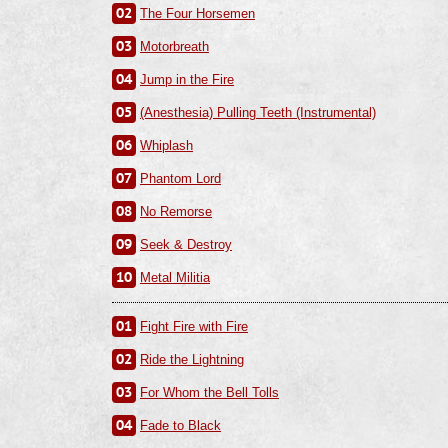
02
The Four Horsemen
03
Motorbreath
04
Jump in the Fire
05
(Anesthesia) Pulling Teeth (Instrumental)
06
Whiplash
07
Phantom Lord
08
No Remorse
09
Seek & Destroy
10
Metal Militia
01
Fight Fire with Fire
02
Ride the Lightning
03
For Whom the Bell Tolls
04
Fade to Black