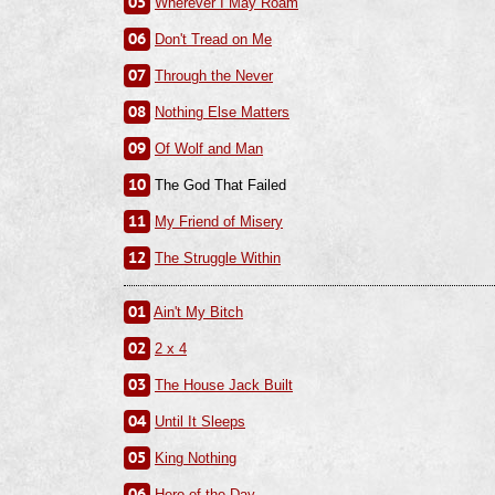
05
Wherever I May Roam
06
Don't Tread on Me
07
Through the Never
08
Nothing Else Matters
09
Of Wolf and Man
10
The God That Failed
11
My Friend of Misery
12
The Struggle Within
01
Ain't My Bitch
02
2 x 4
03
The House Jack Built
04
Until It Sleeps
05
King Nothing
06
Hero of the Day