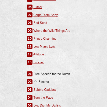
06
Slither
07
Carpe Diem Baby
08
Bad Seed
09
Where the Wild Things Are
10
Prince Charming
11
Low Man's Lyric
12
Attitude
13
Fixxxer
01
Free Speech for the Dumb
02
It's Electric
03
Sabbra Cadabra
04
Turn the Page
05
Die, Die, My Darling