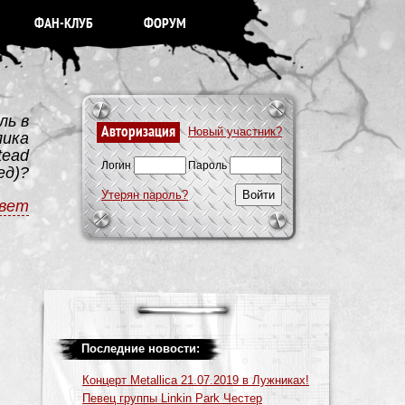
ФАН-КЛУБ
ФОРУМ
ль в
Авторизация
Новый участник?
лика
tead
Логин
Пароль
ед)?
Утерян пароль?
вет
Последние новости:
Концерт Metallica 21.07.2019 в Лужниках!
Певец группы Linkin Park Честер