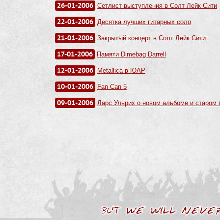
26-01-2006
Сетлист выступления в Солт Лейк Сити
22-01-2006
Десятка лучших гитарных соло
21-01-2006
Закрытый концерт в Солт Лейк Сити
17-01-2006
Памяти Dimebag Darrell
12-01-2006
Metallica в ЮАР
10-01-2006
Fan Can 5
09-01-2006
Ларс Ульрих о новом альбоме и старом