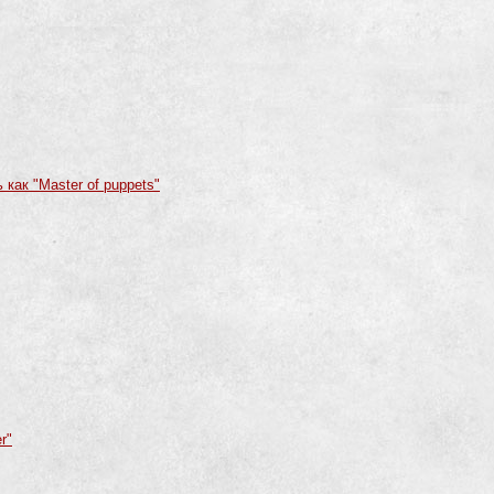
 как "Master of puppets"
r"