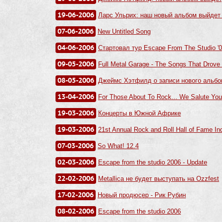
19-06-2006
Ларс Ульрих: наш новый альбом выйдет 
07-06-2006
New Untitled Song
04-06-2006
Стартовал тур Escape From The Studio '
09-05-2006
Full Metal Garage - The Songs That Drove 
08-05-2006
Джеймс Хэтфилд о записи нового альб
13-04-2006
For Those About To Rock... We Salute Yo
19-03-2006
Концерты в Южной Африке
19-03-2006
21st Annual Rock and Roll Hall of Fame I
07-03-2006
So What! 12.4
02-03-2006
Escape from the studio 2006 - Update
22-02-2006
Metallica не будет выступать на Ozzfest
17-02-2006
Новый продюсер - Рик Рубин
08-02-2006
Escape from the studio 2006