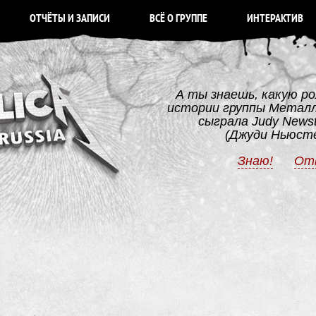
ОТЧЁТЫ И ЗАПИСИ
ВСЁ О ГРУППЕ
ИНТЕРАКТИВ
А ты знаешь, какую ро
истории группы Метал
сыграла Judy News
(Джуди Ньюст
Знаю!
От