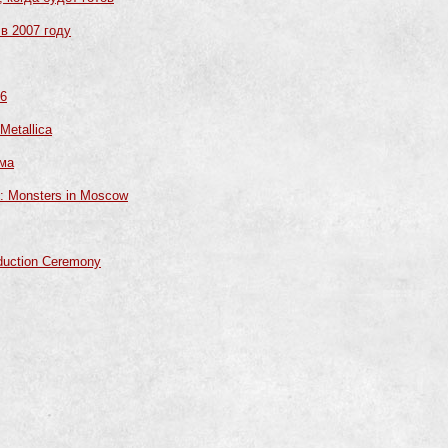
в 2007 году
06
Metallica
ома
u: Monsters in Moscow
nduction Ceremony