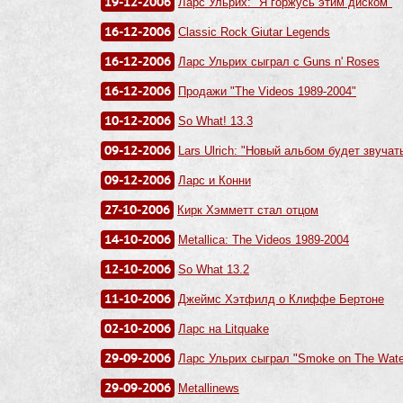
19-12-2006
Ларс Ульрих: "Я горжусь этим диском"
16-12-2006
Classic Rock Giutar Legends
16-12-2006
Ларс Ульрих сыграл с Guns n' Roses
16-12-2006
Продажи "The Videos 1989-2004"
10-12-2006
So What! 13.3
09-12-2006
Lars Ulrich: "Новый альбом будет звучать
09-12-2006
Ларс и Конни
27-10-2006
Кирк Хэмметт стал отцом
14-10-2006
Metallica: The Videos 1989-2004
12-10-2006
So What 13.2
11-10-2006
Джеймс Хэтфилд о Клиффе Бертоне
02-10-2006
Ларс на Litquake
29-09-2006
Ларс Ульрих сыграл "Smoke on The Wate
29-09-2006
Metallinews