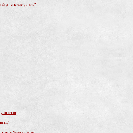
ной для моих детей"
гу океана
знеса"
когда будет готов