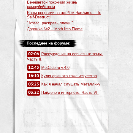
Беннингтон покончил жизнь
самоубийством
Ваши рецензии на альбом Hardwired... To
Self-Destruct!
"Атлас, расправь плечи!"
Дорожка №2 – Moth Into Flame
Последнее на форуме:
02:06
Рассуждения на серьёзные темы.
Часть II.
12:45
MetClub.ru v.4.0
16:10
Кулинария это тоже искусство
03:23
Как я начал слушать Металлику
03:22
Найдено в интернете. Часть VI.