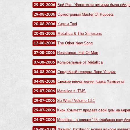
29-09-2006
Боб Рок: "Фанатская петиция была обид
29-08-2006
Оркестровый Master Of Puppets
20-08-2006
Кирк и Tool
20-08-2006
Metallica & The Simpsons
12-08-2006
The Other New Song
07-08-2006
Resistance: Fall Of Man
07-08-2006
Колыбельные от Metallica
04-08-2006
Свадебный генерал Ларс Ульрих
04-08-2006
Свежие впечатления Кирка Хэмметта
29-07-2006
Metallica в iTMS
29-07-2006
So What! Volume 13.1
29-07-2006
Кирк Хэмметт продает свой дом на бере
24-07-2006
Metallica - в списке "25 слабаков шоу-би
19-06-2006
Джеймс Хэтфилд: новый альбом выйдет, 