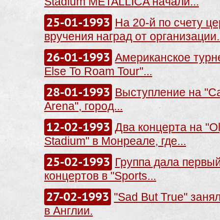
Stadium METALLICA начали...
25-01-1993
На 20-й по счету ц
вручения наград от организации..
26-01-1993
Американское турн
Else To Roam Tour"...
28-01-1993
Выступление на "C
Arena", город...
12-02-1993
Два концерта на "O
Stadium" в Монреале, где...
25-02-1993
Группа дала первый
концертов в "Sports...
27-02-1993
"Sad But True" заня
в Англии.