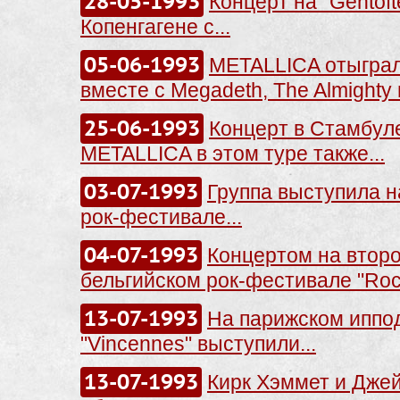
28-05-1993
Концерт на "Gentoft
Копенгагене с...
05-06-1993
METALLICA отыграл
вместе с Megadeth, The Almighty и
25-06-1993
Концерт в Стамбуле
METALLICA в этом туре также...
03-07-1993
Группа выступила н
рок-фестивале...
04-07-1993
Концертом на втор
бельгийском рок-фестивале "Rock
13-07-1993
На парижском иппо
"Vincennes" выступили...
13-07-1993
Кирк Хэммет и Дже