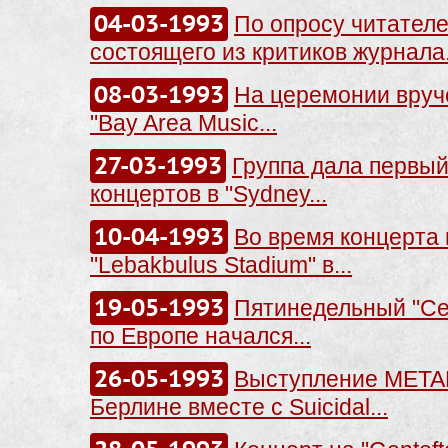
04-03-1993
По опросу читателе
состоящего из критиков журнала.
08-03-1993
На церемонии вруч
"Bay Area Music...
27-03-1993
Группа дала первый
концертов в "Sydney...
10-04-1993
Во время концерта 
"Lebakbulus Stadium" в...
19-05-1993
Пятинедельный "Cen
по Европе начался...
26-05-1993
Выступление META
Берлине вместе с Suicidal...