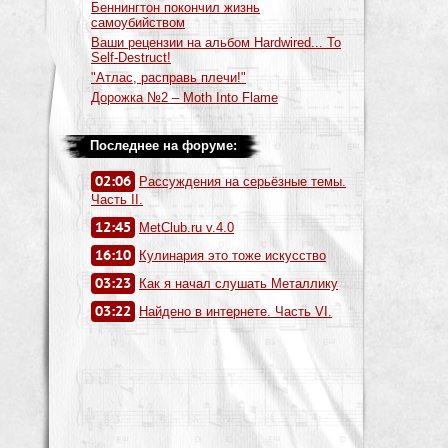
Беннингтон покончил жизнь
самоубийством
Ваши рецензии на альбом Hardwired... To
Self-Destruct!
"Атлас, расправь плечи!"
Дорожка №2 – Moth Into Flame
Последнее на форуме:
02:06
Рассуждения на серьёзные темы.
Часть II.
12:45
MetClub.ru v.4.0
16:10
Кулинария это тоже искусство
03:23
Как я начал слушать Металлику
03:22
Найдено в интернете. Часть VI.