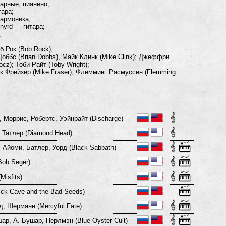
дарные, пианино;
тара;
гармоника;
ynyrd — гитара;
;
 Рок (Bob Rock);
оббс (Brian Dobbs), Майк Клинк (Mike Clink); Джеффри
cz); Тоби Райт (Toby Wright);
к Фрейзер (Mike Fraser), Флемминг Расмуссен (Flemming
 Моррис, Робертс, Уэйнрайт (Discharge)
 Татлер (Diamond Head)
 Айоми, Батлер, Уорд (Black Sabbath)
Bob Seger)
Misfits)
ick Cave and the Bad Seeds)
, Шерманн (Mercyful Fate)
ар, А. Бушар, Перлмэн (Blue Oyster Cult)