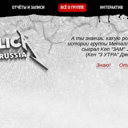
ОТЧЁТЫ И ЗАПИСИ
ВСЁ О ГРУППЕ
ИНТЕРАКТИВ
А ты знаешь, какую ро
истории группы Метал
сыграл Ken "3AM" 
(Кен "3 УТРА" Дж
Знаю!
От