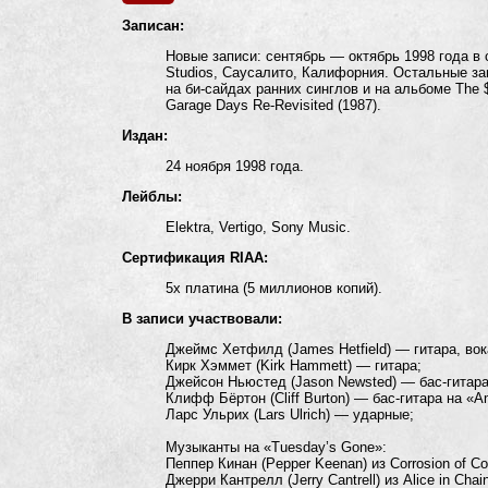
Записан:
Новые записи: сентябрь — октябрь 1998 года в 
Studios, Саусалито, Калифорния. Остальные за
на би-сайдах ранних синглов и на альбоме The $
Garage Days Re-Revisited (1987).
Издан:
24 ноября 1998 года.
Лейблы:
Elektra, Vertigo, Sony Music.
Сертификация RIAA:
5x платина (5 миллионов копий).
В записи участвовали:
Джеймс Хетфилд (James Hetfield) — гитара, вок
Кирк Хэммет (Kirk Hammett) — гитара;
Джейсон Ньюстед (Jason Newsted) — бас-гитара
Клифф Бёртон (Cliff Burton) — бас-гитара на «Am 
Ларс Ульрих (Lars Ulrich) — ударные;
Музыканты на «Tuesday’s Gone»:
Пеппер Кинан (Pepper Keenan) из Corrosion of Co
Джерри Кантрелл (Jerry Cantrell) из Alice in Cha