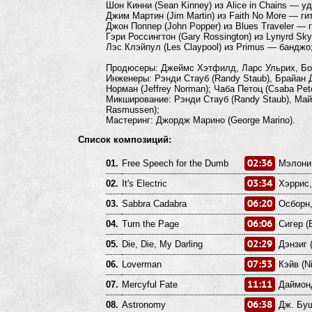
Шон Кинни (Sean Kinney) из Alice in Chains — у
Джим Мартин (Jim Martin) из Faith No More — ги
Джон Поппер (John Popper) из Blues Traveler — 
Гэри Россингтон (Gary Rossington) из Lynyrd Sk
Лэс Клэйпул (Les Claypool) из Primus — банджо
Продюсеры: Джеймс Хэтфилд, Ларс Ульрих, Боб
Инженеры: Рэнди Стауб (Randy Staub), Брайан Д
Норман (Jeffrey Norman); Чаба Петоц (Csaba Peto
Микширование: Рэнди Стауб (Randy Staub), Май
Rasmussen);
Мастеринг: Джордж Марино (George Marino).
Список композиций:
02:36
01.
Free Speech for the Dumb
Мэлони,
03:34
02.
It's Electric
Хэррис,
06:20
03.
Sabbra Cadabra
Осборн,
06:06
04.
Turn the Page
Сигер (
02:29
05.
Die, Die, My Darling
Дэнзиг (
07:53
06.
Loverman
Кэйв (N
11:11
07.
Mercyful Fate
Даймонд
06:38
08.
Astronomy
Дж. Буш