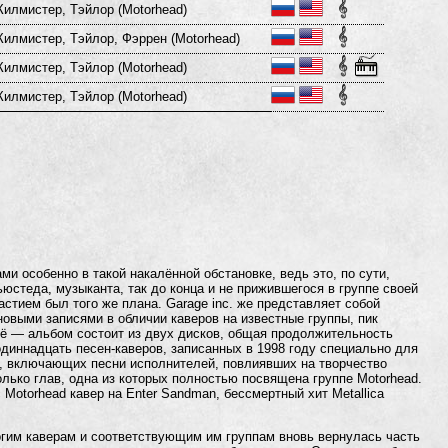
Килмистер, Тэйлор (Motorhead)
Килмистер, Тэйлор, Фэррен (Motorhead)
Килмистер, Тэйлор (Motorhead)
Килмистер, Тэйлор (Motorhead)
ми особенно в такой накалённой обстановке, ведь это, по сути,
стеда, музыканта, так до конца и не прижившегося в группе своей
астием был того же плана. Garage inc. же представляет собой
овыми записями в обличии каверов на известные группы, пик
ё — альбом состоит из двух дисков, общая продолжительность
диннадцать песен-каверов, записанных в 1998 году специально для
в, включающих песни исполнителей, повлиявших на творчество
колько глав, одна из которых полностью посвящена группе Motorhead.
Motorhead кавер на Enter Sandman, бессмертный хит Metallica
огим каверам и соответствующим им группам вновь вернулась часть