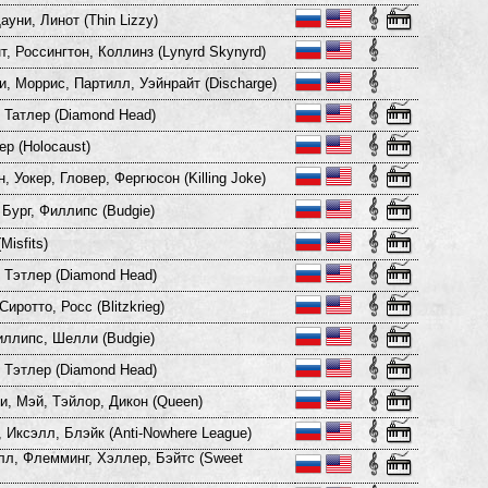
ауни, Линот (Thin Lizzy)
т, Россингтон, Коллинз (Lynyrd Skynyrd)
, Моррис, Партилл, Уэйнрайт (Discharge)
 Татлер (Diamond Head)
р (Holocaust)
, Уокер, Гловер, Фергюсон (Killing Joke)
Бург, Филлипс (Budgie)
Misfits)
 Тэтлер (Diamond Head)
Сиротто, Росс (Blitzkrieg)
иллипс, Шелли (Budgie)
 Тэтлер (Diamond Head)
, Мэй, Тэйлор, Дикон (Queen)
 Иксэлл, Блэйк (Anti-Nowhere League)
л, Флемминг, Хэллер, Бэйтс (Sweet