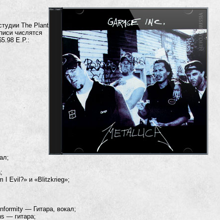
студии The Plant
писи числятся
5.98 E.P.:
ал;
;
I Evil?» и «Blitzkrieg»;
nformity — Гитара, вокал;
ins — гитара;