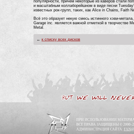
популярности, причем некоторые из каверов стали по
и масштабным коллаборейшном в виде песни Tuesday’
известных рок-групп, таких, как Alice in Chains, Faith 
Всё это образует некую смесь истинного хэви-метала, 
Garage inc. является важной отметкой в творчестве Me
Metal.
←
к списку всех дисков
ПРИ ИСПОЛЬЗОВАНИИ МАТЕРИА
ВСЕ ПРАВА ЗАЩИЩЕНЫ © 2000–2
АДМИНИСТРАЦИЯ САЙТА:
FAN@