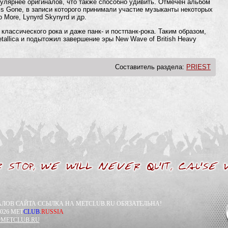
пулярнее оригиналов, что также способно удивить. Отмечен альбом
s Gone, в записи которого принимали участие музыканты некоторых
No More, Lynyrd Skynyrd и др.
классического рока и даже панк- и постпанк-рока. Таким образом,
tallica и подытожил завершение эры New Wave of British Heavy
Составитель раздела:
PRIEST
ЛОВ САЙТА ССЫЛКА НА METCLUB.RU ОБЯЗАТЕЛЬНА!
026 MET
CLUB.
RUSSIA
METCLUB.RU