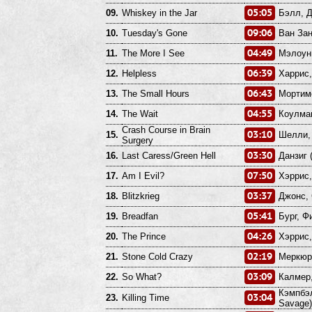
05:05
09.
Whiskey in the Jar
Бэлл, Д
09:06
10.
Tuesday's Gone
Ван Зан
04:49
11.
The More I See
Мэлоуни
06:39
12.
Helpless
Харрис,
06:43
13.
The Small Hours
Мортиме
04:55
14.
The Wait
Коулман
Crash Course in Brain
03:10
15.
Шелли, 
Surgery
03:30
16.
Last Caress/Green Hell
Данзиг (
07:50
17.
Am I Evil?
Хэррис,
03:37
18.
Blitzkrieg
Джонс, 
05:41
19.
Breadfan
Бург, Ф
04:26
20.
The Prince
Хэррис,
02:19
21.
Stone Cold Crazy
Меркюри
03:09
22.
So What?
Калмер,
Кэмпбэл
03:04
23.
Killing Time
Savage)