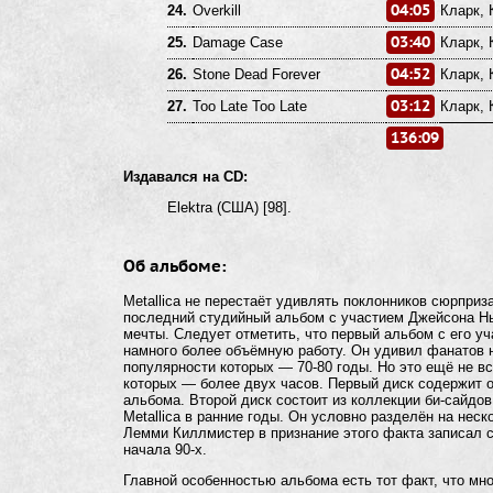
04:05
24.
Overkill
Кларк, 
03:40
25.
Damage Case
Кларк, 
04:52
26.
Stone Dead Forever
Кларк, 
03:12
27.
Too Late Too Late
Кларк, 
136:09
Издавался на CD:
Elektra (США) [98].
Об альбоме:
Metallica не перестаёт удивлять поклонников сюрприза
последний студийный альбом с участием Джейсона Нью
мечты. Следует отметить, что первый альбом с его уч
намного более объёмную работу. Он удивил фанатов н
популярности которых —
70-80 годы.
Но это ещё не вс
которых — более двух часов. Первый диск содержит о
альбома. Второй диск состоит из коллекции би-сайдо
Metallica в ранние годы. Он условно разделён на нес
Лемми Киллмистер в признание этого факта записал с 
начала
90-х.
Главной особенностью альбома есть тот факт, что мн