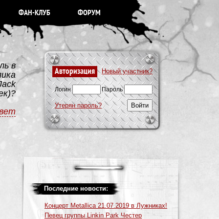
ФАН-КЛУБ
ФОРУМ
ль в
Авторизация
Новый участник?
лика
Jack
Логин
Пароль
ек)?
Утерян пароль?
вет
Последние новости:
Концерт Metallica 21.07.2019 в Лужниках!
Певец группы Linkin Park Честер