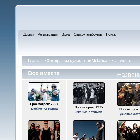
Домой
Регистрация
Вход
Список альбомов
Поиск
Главная
>
Фотографии музыкантов Metallica
>
Все вместе
Все вместе
Назван
Просмотров: 2009
Просмотров: 1975
Джеймс Хэтфилд
Просмотров:
Джеймс Хэтфилд
Джеймс Хэт