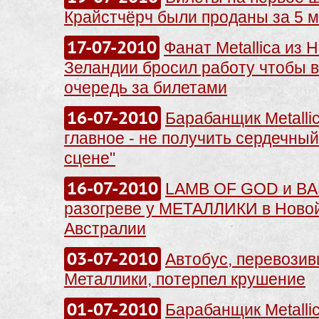
Крайстчёрч были проданы за 5 
17-07-2010
Фанат Metallica из 
Зеландии бросил работу чтобы в
очередь за билетами
16-07-2010
Барабанщик Metalli
главное - не получить сердечный
сцене"
16-07-2010
LAMB OF GOD и B
разогреве у МЕТАЛЛИКИ в Новой
Австралии
03-07-2010
Автобус, перевози
Металлики, потерпел крушение
01-07-2010
Барабанщик Metalli