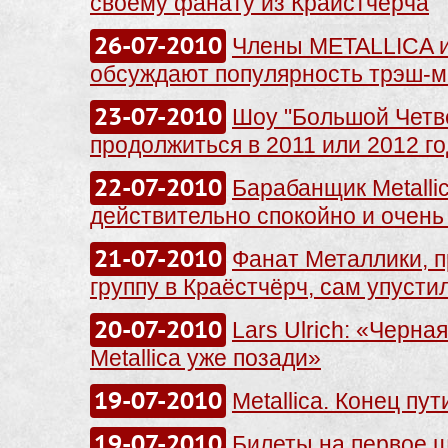
своему фанату из Крайстчёрча
26-07-2010
Члены METALLICA и 
обсуждают популярность трэш-м
23-07-2010
Шоу "Большой Четвё
продолжиться в 2011 или 2012 го
22-07-2010
Барабанщик Metallic
действительно спокойно и очень
21-07-2010
Фанат Металлики, 
группу в Краёстчёрч, сам упусти
20-07-2010
Lars Ulrich: «Черна
Metallica уже позади»
19-07-2010
Metallica. Конец пути
19-07-2010
Билеты на первое шо