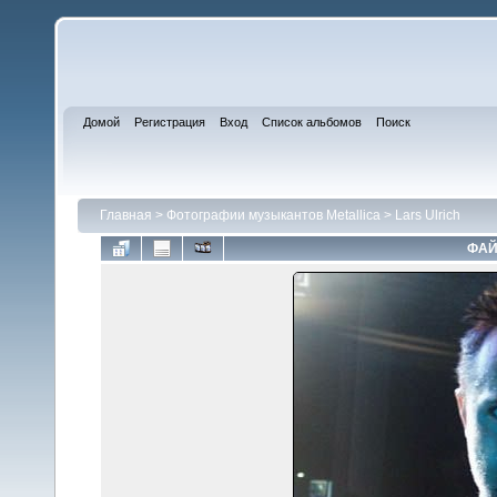
Домой
Регистрация
Вход
Список альбомов
Поиск
Главная
>
Фотографии музыкантов Metallica
>
Lars Ulrich
ФАЙ