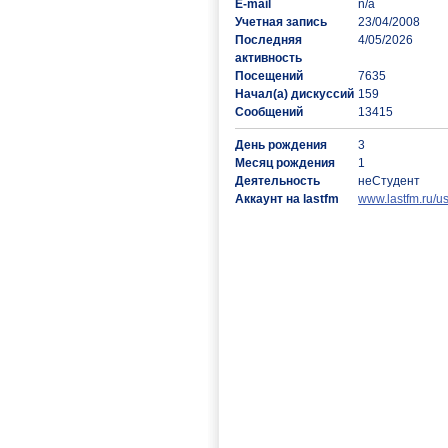
E-mail
n/a
Учетная запись
23/04/2008
Последняя
4/05/2026
активность
Посещений
7635
Начал(а) дискуссий
159
Сообщений
13415
День рождения
3
Месяц рождения
1
Деятельность
неСтудент
Аккаунт на lastfm
www.lastfm.ru/us