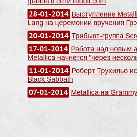
фанов в сети reddit.com
28-01-2014
Выступление Metall
Lang на церемонии вручения Гр
20-01-2014
Трибьют-группа Scr
17-01-2014
Работа над новым 
Metallica начнется "через нескол
11-01-2014
Роберт Трухильо и
Black Sabbath
07-01-2014
Metallica на Gramm