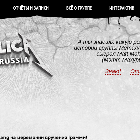
ОТЧЁТЫ И ЗАПИСИ
ВСЁ О ГРУППЕ
ИНТЕРАКТИВ
А ты знаешь, какую ро
истории группы Метал
сыграл Matt Mah
(Мэтт Махур
Знаю!
От
Lang на церемонии вручения Грэмми!