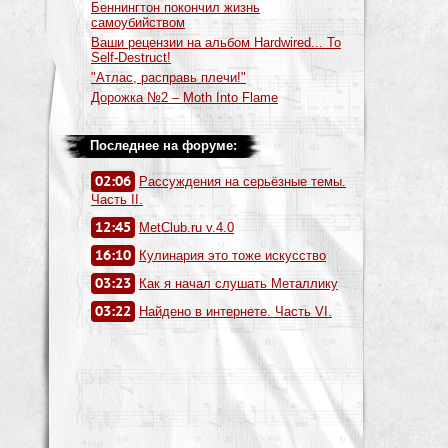
Беннингтон покончил жизнь
самоубийством
Ваши рецензии на альбом Hardwired... To
Self-Destruct!
"Атлас, расправь плечи!"
Дорожка №2 – Moth Into Flame
Последнее на форуме:
02:06
Рассуждения на серьёзные темы.
Часть II.
12:45
MetClub.ru v.4.0
16:10
Кулинария это тоже искусство
03:23
Как я начал слушать Металлику
03:22
Найдено в интернете. Часть VI.