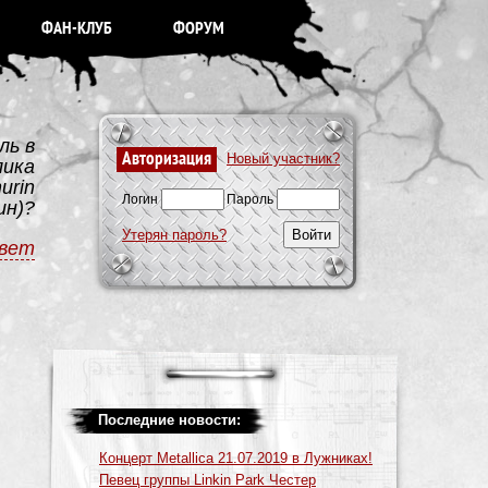
ФАН-КЛУБ
ФОРУМ
ль в
Авторизация
Новый участник?
лика
urin
Логин
Пароль
ин)?
Утерян пароль?
вет
Последние новости:
Концерт Metallica 21.07.2019 в Лужниках!
Певец группы Linkin Park Честер