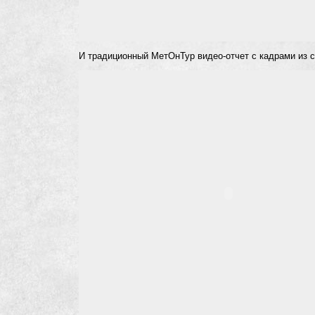
И традиционный МетОнТур видео-отчет с кадрами из с