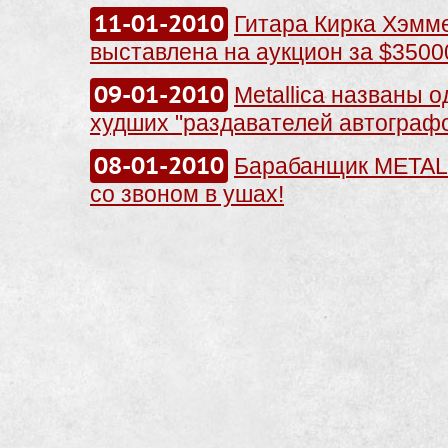
11-01-2010
Гитара Кирка Хэмм
выставлена на аукцион за $3500
09-01-2010
Metallica названы 
худших "раздавателей автограф
08-01-2010
Барабанщик METAL
со звоном в ушах!