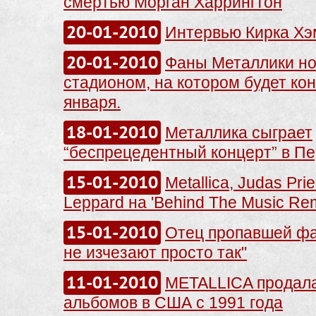
смертью Морган Харрингтон
20-01-2010
Интервью Кирка Хэ
20-01-2010
Фаны Металлики но
стадионом, на котором будет кон
января.
18-01-2010
Металлика сыграет
“беспрецедентный концерт” в Пе
15-01-2010
Metallica, Judas Prie
Leppard на 'Behind The Music Re
15-01-2010
Отец пропавшей фа
не изчезают просто так"
11-01-2010
METALLICA продала
альбомов в США с 1991 года