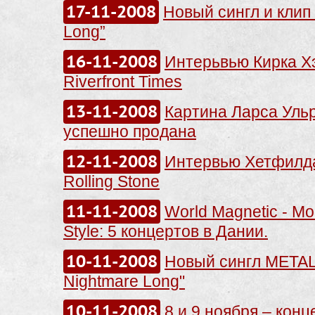
17-11-2008
Новый сингл и клип 
Long”
16-11-2008
Интерьвью Кирка Х
Riverfront Times
13-11-2008
Картина Ларса Уль
успешно продана
12-11-2008
Интервью Хетфилд
Rolling Stone
11-11-2008
World Magnetic - M
Style: 5 концертов в Дании.
10-11-2008
Новый сингл METALL
Nightmare Long"
10-11-2008
8 и 9 ноября – конц