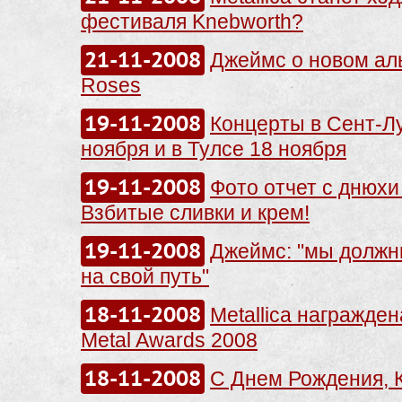
фестиваля Knebworth?
21-11-2008
Джеймс о новом ал
Roses
19-11-2008
Концерты в Сент-Л
ноября и в Тулсе 18 ноября
19-11-2008
Фото отчет с днюхи
Взбитые сливки и крем!
19-11-2008
Джеймс: "мы должн
на свой путь"
18-11-2008
Metallica награжден
Metal Awards 2008
18-11-2008
С Днем Рождения, К