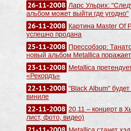
26-11-2008
Ларс Ульрих: "Сле
альбом может выйти где угодно"
26-11-2008
Картина Master Of 
успешно продана
25-11-2008
Прессобзор: Танат
новый альбом Metallica поражае
23-11-2008
Metallica претенду
«Рекордъ»
22-11-2008
"Black Album" буде
виниле
22-11-2008
20.11 – концерт в Х
лист, фото, видео)
21-11-2008
Metallica станет х