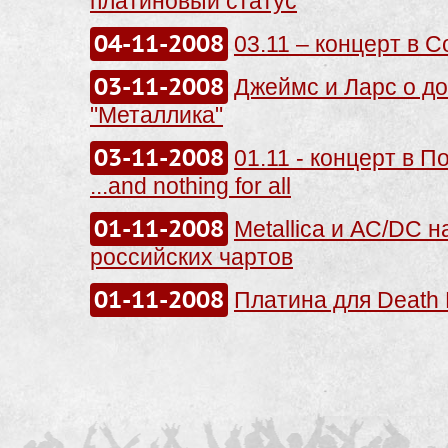
платиновый статус
04-11-2008
03.11 – концерт в 
03-11-2008
Джеймс и Ларс о д
"Металлика"
03-11-2008
01.11 - концерт в П
...and nothing for all
01-11-2008
Metallica и AC/DC 
российских чартов
01-11-2008
Платина для Death 