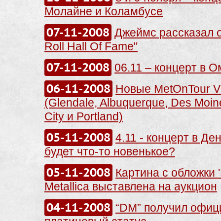
Молайне и Коламбусе
07-11-2008
Джеймс рассказал о
Roll Hall Of Fame"
07-11-2008
06.11 – концерт в 
06-11-2008
Новые MetOnTour V
(Glendale, Albuquerque, Des Moin
City и Portland)
05-11-2008
4.11 - концерт в Де
будет что-то новенькое?
05-11-2008
Картина с обложки 
Metallica выставлена на аукцион
04-11-2008
“DM” получил офи