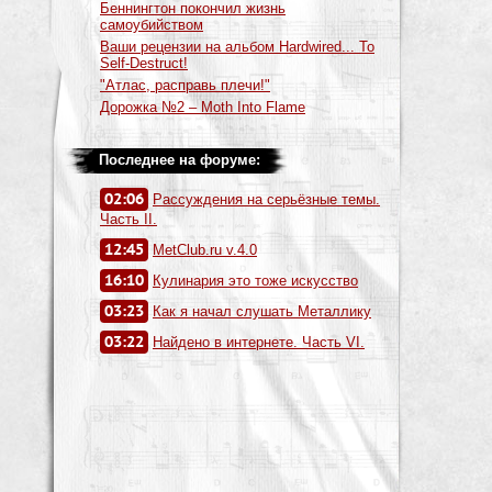
Беннингтон покончил жизнь
самоубийством
Ваши рецензии на альбом Hardwired... To
Self-Destruct!
"Атлас, расправь плечи!"
Дорожка №2 – Moth Into Flame
Последнее на форуме:
02:06
Рассуждения на серьёзные темы.
Часть II.
12:45
MetClub.ru v.4.0
16:10
Кулинария это тоже искусство
03:23
Как я начал слушать Металлику
03:22
Найдено в интернете. Часть VI.