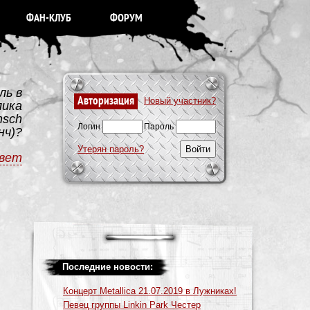
ФАН-КЛУБ
ФОРУМ
ль в
Авторизация
Новый участник?
лика
nsch
Логин
Пароль
нч)?
Утерян пароль?
вет
Последние новости:
Концерт Metallica 21.07.2019 в Лужниках!
Певец группы Linkin Park Честер