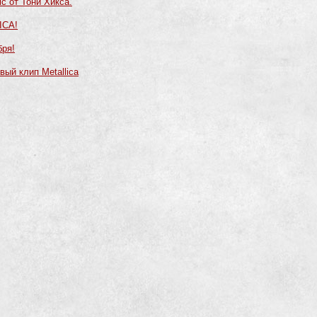
c от Тони Хикса.
ICA!
бря!
ый клип Metallica