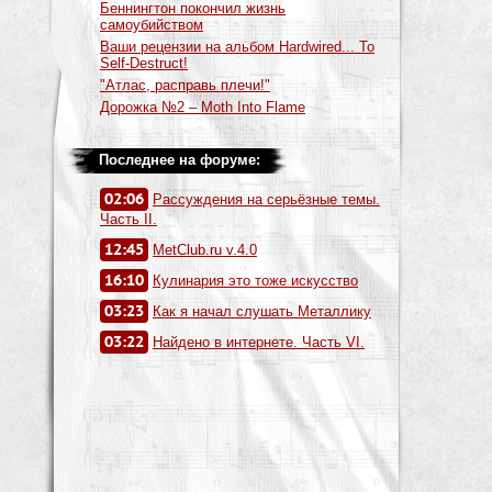
Беннингтон покончил жизнь
самоубийством
Ваши рецензии на альбом Hardwired... To
Self-Destruct!
"Атлас, расправь плечи!"
Дорожка №2 – Moth Into Flame
Последнее на форуме:
02:06
Рассуждения на серьёзные темы.
Часть II.
12:45
MetClub.ru v.4.0
16:10
Кулинария это тоже искусство
03:23
Как я начал слушать Металлику
03:22
Найдено в интернете. Часть VI.