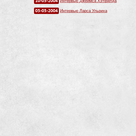
10-05-2004
Интервью Джеймса Хэтфилда
05-05-2004
Интервью Ларса Ульриха