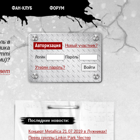
ФАН-КЛУБ
ФОРУМ
ль в
Авторизация
Новый участник?
лика
ommi
Логин
Пароль
ми)?
Утерян пароль?
вет
Последние новости:
Концерт Metallica 21.07.2019 в Лужниках!
Певец группы Linkin Park Честер