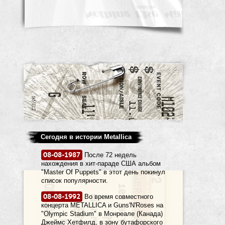
Сегодня в истории Metallica
08-08-1987
После 72 недель
нахождения в хит-параде США альбом
"Master Of Puppets" в этот день покинул
список популярности.
08-08-1992
Во время совместного
концерта METALLICA и Guns'N'Roses на
"Olympic Stadium" в Монреале (Канада)
Джеймс Хетфилд, в зону бутафорского