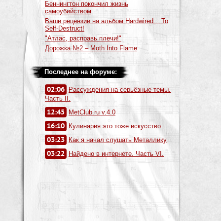
Беннингтон покончил жизнь
самоубийством
Ваши рецензии на альбом Hardwired... To
Self-Destruct!
"Атлас, расправь плечи!"
Дорожка №2 – Moth Into Flame
Последнее на форуме:
02:06
Рассуждения на серьёзные темы.
Часть II.
12:45
MetClub.ru v.4.0
16:10
Кулинария это тоже искусство
03:23
Как я начал слушать Металлику
03:22
Найдено в интернете. Часть VI.