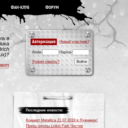
ФАН-КЛУБ
ФОРУМ
ль в
Авторизация
Новый участник?
лика
rich
Логин
Пароль
их)?
Утерян пароль?
вет
Последние новости:
Концерт Metallica 21.07.2019 в Лужниках!
Певец группы Linkin Park Честер