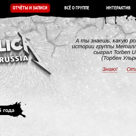
ОТЧЁТЫ И ЗАПИСИ
ВСЁ О ГРУППЕ
ИНТЕРАКТИВ
А ты знаешь, какую ро
истории группы Метал
сыграл Torben Ul
(Торбен Ульр
Знаю!
От
5 года