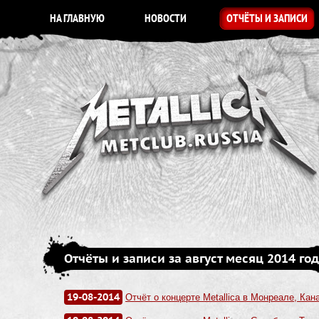
НА ГЛАВНУЮ
НОВОСТИ
ОТЧЁТЫ И ЗАПИСИ
Отчёты и записи за август месяц 2014 го
19-08-2014
Отчёт о концерте Metallica в Монреале, Кана