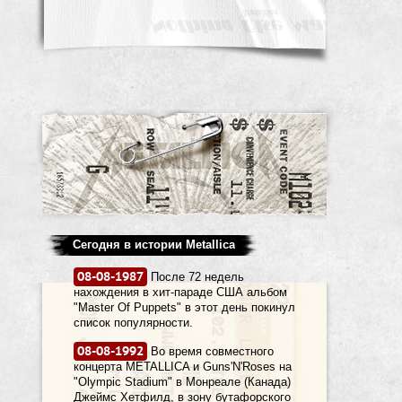
Сегодня в истории Metallica
08-08-1987
После 72 недель
нахождения в хит-параде США альбом
"Master Of Puppets" в этот день покинул
список популярности.
08-08-1992
Во время совместного
концерта METALLICA и Guns'N'Roses на
"Olympic Stadium" в Монреале (Канада)
Джеймс Хетфилд, в зону бутафорского