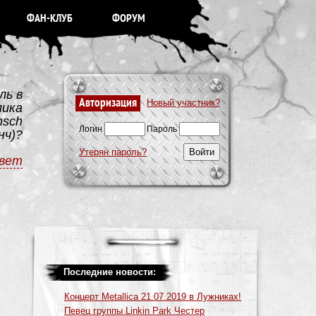
ФАН-КЛУБ
ФОРУМ
ль в
Авторизация
Новый участник?
лика
nsch
Логин
Пароль
нч)?
Утерян пароль?
вет
Последние новости:
Концерт Metallica 21.07.2019 в Лужниках!
Певец группы Linkin Park Честер