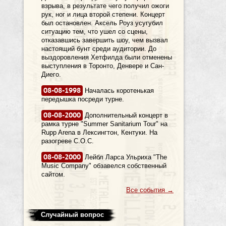
взрыва, в результате чего получил ожоги
рук, ног и лица второй степени. Концерт
был остановлен. Аксель Роуз усугубил
ситуацию тем, что ушел со сцены,
отказавшись завершить шоу, чем вызвал
настоящий бунт среди аудитории. До
выздоровления Хетфилда были отменены
выступления в Торонто, Денвере и Сан-
Диего.
08-08-1998
Началась коротенькая
передышка посреди турне.
08-08-2000
Дополнительный концерт в
рамка турне "Summer Sanitarium Tour" на
Rupp Arena в Лексингтон, Кентуки. На
разогреве C.O.C.
08-08-2000
Лейбл Ларса Ульриха "The
Music Company" обзавелся собственный
сайтом.
Все события
→
Случайный вопрос