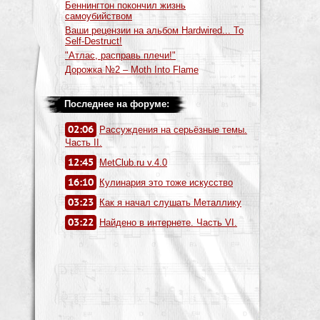
Беннингтон покончил жизнь
самоубийством
Ваши рецензии на альбом Hardwired... To
Self-Destruct!
"Атлас, расправь плечи!"
Дорожка №2 – Moth Into Flame
Последнее на форуме:
02:06
Рассуждения на серьёзные темы.
Часть II.
12:45
MetClub.ru v.4.0
16:10
Кулинария это тоже искусство
03:23
Как я начал слушать Металлику
03:22
Найдено в интернете. Часть VI.