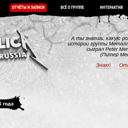
ОТЧЁТЫ И ЗАПИСИ
ВСЁ О ГРУППЕ
ИНТЕРАКТИВ
А ты знаешь, какую ро
истории группы Метал
сыграл Peter Me
(Питер Ме
Знаю!
От
3 года