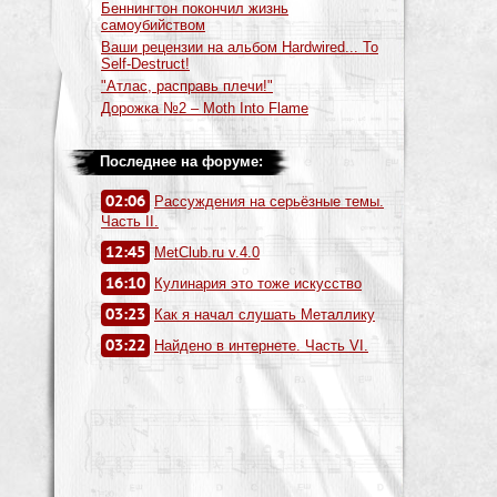
Беннингтон покончил жизнь
самоубийством
Ваши рецензии на альбом Hardwired... To
Self-Destruct!
"Атлас, расправь плечи!"
Дорожка №2 – Moth Into Flame
Последнее на форуме:
02:06
Рассуждения на серьёзные темы.
Часть II.
12:45
MetClub.ru v.4.0
16:10
Кулинария это тоже искусство
03:23
Как я начал слушать Металлику
03:22
Найдено в интернете. Часть VI.