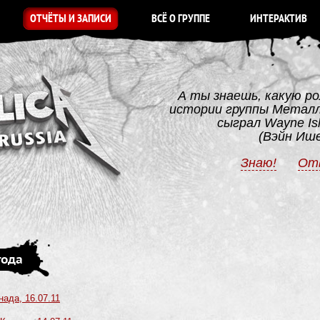
ОТЧЁТЫ И ЗАПИСИ
ВСЁ О ГРУППЕ
ИНТЕРАКТИВ
А ты знаешь, какую ро
истории группы Метал
сыграл Wayne I
(Вэйн Иш
Знаю!
От
года
нада, 16.07.11