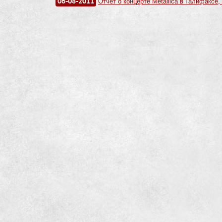
06-08-2011
Отчёт о концерте Metallica в Галифаксе,