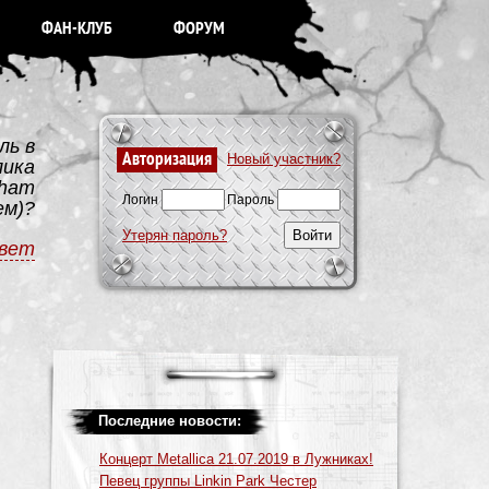
ФАН-КЛУБ
ФОРУМ
ль в
Авторизация
Новый участник?
лика
sham
Логин
Пароль
ем)?
Утерян пароль?
вет
Последние новости:
Концерт Metallica 21.07.2019 в Лужниках!
Певец группы Linkin Park Честер