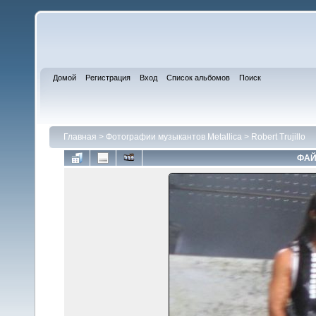
Домой
Регистрация
Вход
Список альбомов
Поиск
Главная
>
Фотографии музыкантов Metallica
>
Robert Trujillo
ФАЙ