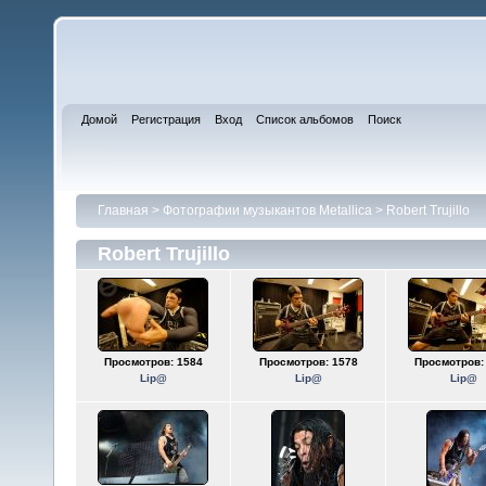
Домой
Регистрация
Вход
Список альбомов
Поиск
Главная
>
Фотографии музыкантов Metallica
>
Robert Trujillo
Robert Trujillo
Просмотров: 1584
Просмотров: 1578
Просмотров:
Lip@
Lip@
Lip@