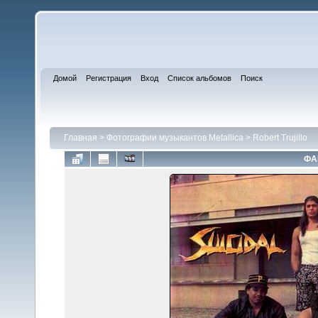
Домой
Регистрация
Вход
Список альбомов
Поиск
Главная
>
Фотографии музыкантов Metallica
>
Robert Trujillo
ФА