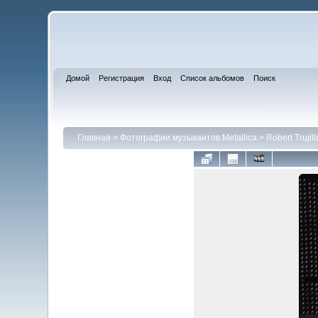
Домой
Регистрация
Вход
Список альбомов
Поиск
Главная
>
Фотографии музыкантов Metallica
>
Robert Trujill