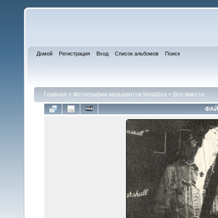
Домой
Регистрация
Вход
Список альбомов
Поиск
Главная
>
Фотографии музыкантов Metallica
>
Все вместе
ФАЙ