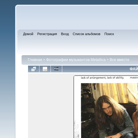
Домой
Регистрация
Вход
Список альбомов
Поиск
Главная
>
Фотографии музыкантов Metallica
>
Все вместе
ФАЙ