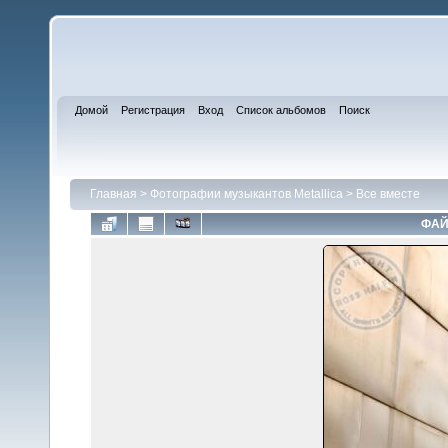
Домой
Регистрация
Вход
Список альбомов
Поиск
Главная
>
Фотографии музыкантов Metallica
>
Все вместе
ФАЙ