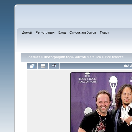
Домой
Регистрация
Вход
Список альбомов
Поиск
Главная
>
Фотографии музыкантов Metallica
>
Все вместе
ФАЙ