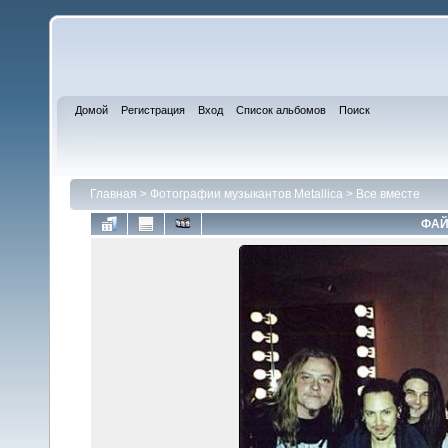
Домой
Регистрация
Вход
Список альбомов
Поиск
Главная
>
Фотографии музыкантов Metallica
>
Все вместе
ФАЙ