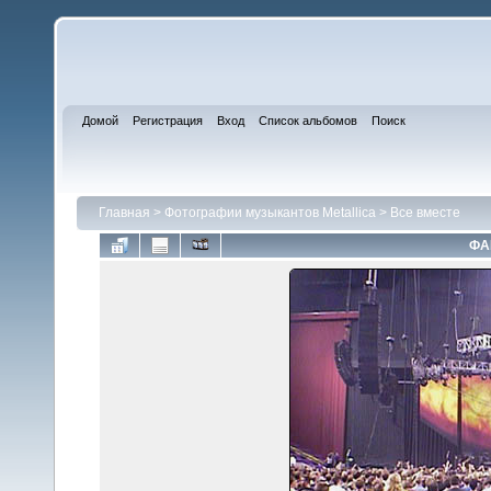
Домой
Регистрация
Вход
Список альбомов
Поиск
Главная
>
Фотографии музыкантов Metallica
>
Все вместе
ФА