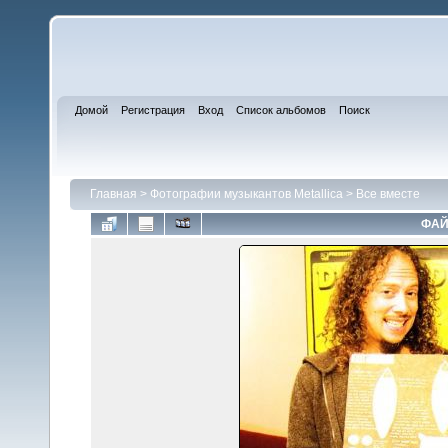
Домой
Регистрация
Вход
Список альбомов
Поиск
Главная
>
Фотографии музыкантов Metallica
>
Все вместе
ФАЙ