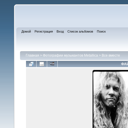
Домой
Регистрация
Вход
Список альбомов
Поиск
Главная
>
Фотографии музыкантов Metallica
>
Все вместе
ФАЙ