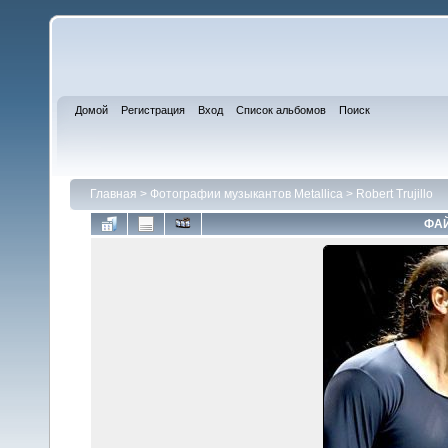
Домой
Регистрация
Вход
Список альбомов
Поиск
Главная
>
Фотографии музыкантов Metallica
>
Robert Trujillo
ФАЙ