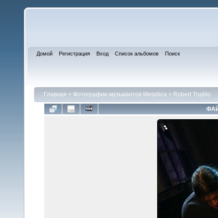
Домой
Регистрация
Вход
Список альбомов
Поиск
Главная
>
Фотографии музыкантов Metallica
>
Robert Trujillo
ФАЙ