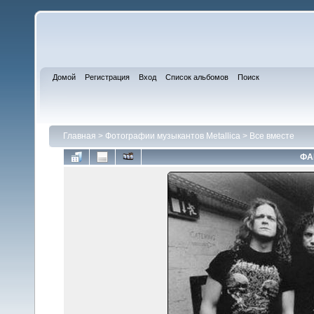
Домой
Регистрация
Вход
Список альбомов
Поиск
Главная
>
Фотографии музыкантов Metallica
>
Все вместе
ФА