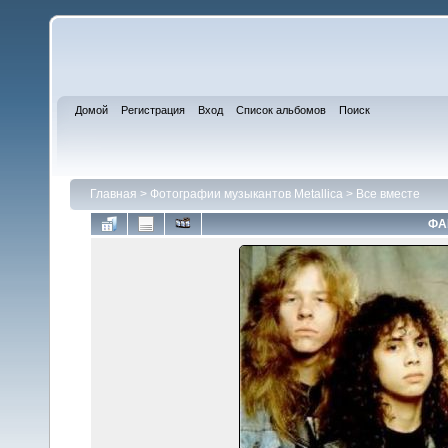
Домой
Регистрация
Вход
Список альбомов
Поиск
Главная
>
Фотографии музыкантов Metallica
>
Все вместе
ФА