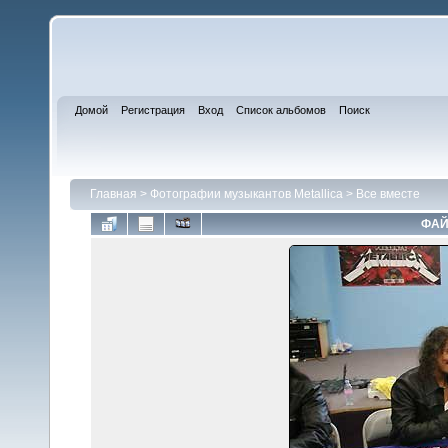
Домой
Регистрация
Вход
Список альбомов
Поиск
Главная
>
Фотографии музыкантов Metallica
>
Все вместе
ФАЙ