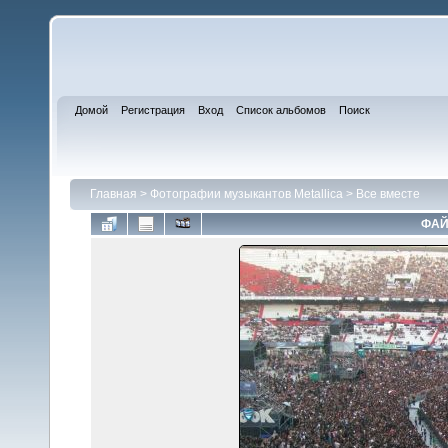
Домой
Регистрация
Вход
Список альбомов
Поиск
Главная
>
Фотографии музыкантов Metallica
>
Все вместе
ФАЙ