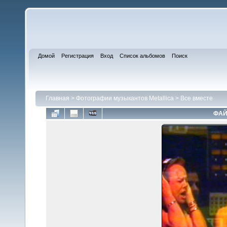
Домой
Регистрация
Вход
Список альбомов
Поиск
Главная
>
Фотографии музыкантов Metallica
>
Все вместе
ФАЙ