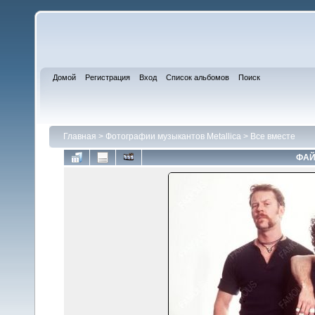
Домой
Регистрация
Вход
Список альбомов
Поиск
Главная
>
Фотографии музыкантов Metallica
>
Все вместе
ФАЙ