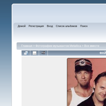
Домой
Регистрация
Вход
Список альбомов
Поиск
Главная
>
Фотографии музыкантов Metallica
>
Все вместе
ФАЙ