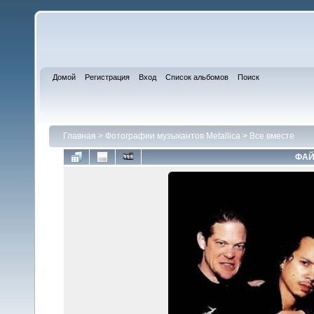
Домой
Регистрация
Вход
Список альбомов
Поиск
Главная
>
Фотографии музыкантов Metallica
>
Все вместе
ФАЙ