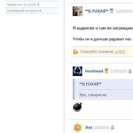
Форумчан за сутки:
0
**ILYUXA$**
Сообщений за сутки:
0
12/03/2010
Я выдвигаю и сам же награждаю
Чтобы он и дальше радовал нас 
Спасибо сказали:
LARS
Ironhead
12/03/2010
**ILYUXA$**
Ура, товарисчи.
Ant
12/03/2010