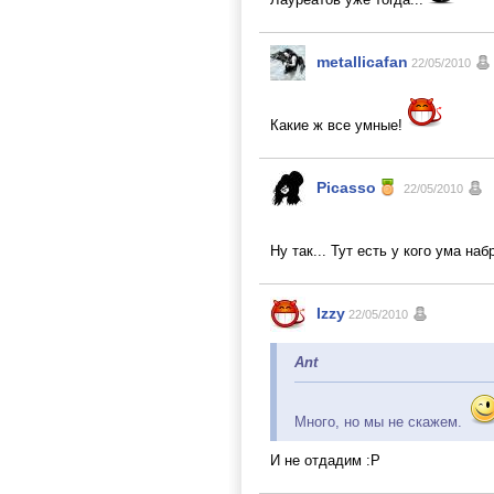
metallicafan
22/05/2010
Какие ж все умные!
Picasso
22/05/2010
Ну так... Тут есть у кого ума на
Izzy
22/05/2010
Ant
Много, но мы не скажем.
И не отдадим :P