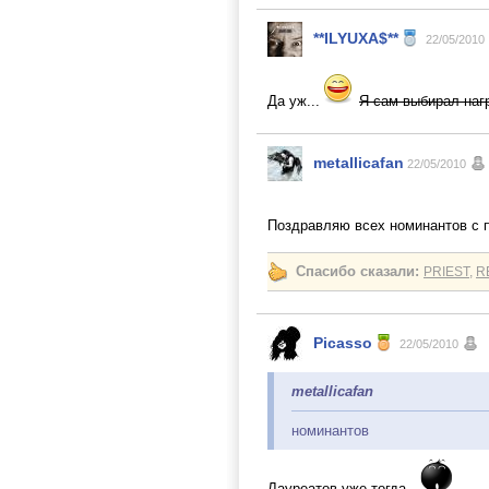
**ILYUXA$**
22/05/2010
Да уж...
Я сам выбирал наг
metallicafan
22/05/2010
Поздравляю всех номинантов с 
Спасибо сказали:
PRIEST
,
R
Picasso
22/05/2010
metallicafan
номинантов
Лауреатов уже тогда...