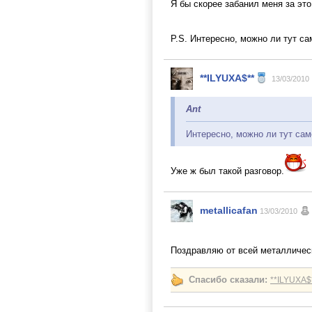
Я бы скорее забанил меня за это
P.S. Интересно, можно ли тут са
**ILYUXA$**
13/03/2010
Ant
Интересно, можно ли тут сам
Уже ж был такой разговор.
metallicafan
13/03/2010
Поздравляю от всей металличес
Спасибо сказали:
**ILYUXA$