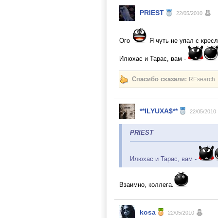
PRIEST
22/05/2010
Ого
Я чуть не упал с крес
Илюхас и Тарас, вам -
Спасибо сказали:
REsearch
**ILYUXA$**
22/05/2010
PRIEST
Илюхас и Тарас, вам -
Взаимно, коллега.
kosa
22/05/2010