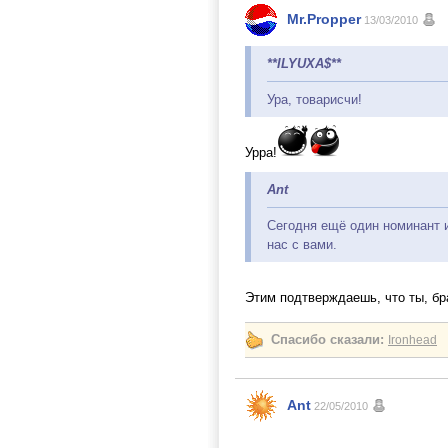
Mr.Propper
13/03/2010
**ILYUXA$**
Ура, товарисчи!
Урра!
Ant
Сегодня ещё один номинант и
нас с вами.
Этим подтверждаешь, что ты, бра
Спасибо сказали:
Ironhead
Ant
22/05/2010