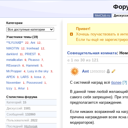
Фору
MetClub.ru
Дискусс
Категории
Привет!
Хочешь поучаствовать в инте
Участники темы (19)
Если ты ещё не зарегистрир
**ILYUXA$**
Ant
22,
12,
NIKOTIN
Ironhead
12,
12,
Совещательная комната
: Но
darklord
PRIEST
11,
9,
с 1 по 30 из 121
metallicafan
Picasso
9,
7,
REsearch
Hammett
6,
5,
Ant
Mr.Propper
Lusy in the sky
4,
3,
12/03/2010
APEXi
LARS
kosa
3,
3,
2,
С системой наград всё
более
[?]
November
Possessed
1,
1,
Izzy
Artur
1,
1
В данной теме любой желающий 
самого себя запрещено). При эт
Статистика форума
предполагается награждение.
Категорий:
15
Дискуссий:
1581
Если никаких возражений на наг
Сообщений:
132860
причина награждения всем ясна 
Пользователей:
2822
модераторов).
Последний:
Hizhnjak