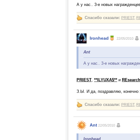
А у нас.. 3-е новых награжденце
Спасибо сказали:
PRIEST
,
R
Ironhead
22/05/2010
Ant
А у нас.. 3-е новых награжде
PRIEST
,
**ILYUXA$**
и
REsearc
З.Ы. И да, поздравляю, конечно 
Спасибо сказали:
PRIEST
,
R
Ant
22/05/2010
Ironhead