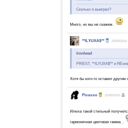
Сколько я выиграл?
Много, но мы не скажем.
**ILYUXA$**
22/05/2010
Ironhead
PRIEST, **ILYUXA$** и REsea
Хотя бы кого-то оставил другим 
Picasso
22/05/2010
Илюха такой стильный получился
гармоничная цветовая гамма...