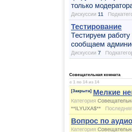
только модератор
Дискуссии
11
Подкатег
Тестирование
Тестируем работу 
сообщаем админи
Дискуссии
7
Подкатего
Совещательная комната
с 1 по 14 из 14
Мелкие не
[Закрыта]
Категория
Совещательн
**ILYUXA$**
Последняя
Вопрос по аудио
Категория
Совещательн