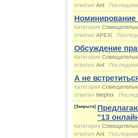
ответил
Ant
Последняя
Номинирование 
Категория
Совещательн
ответил
APEXi
Последн
Обсуждение пр
Категория
Совещательн
ответил
Ant
Последняя
А не встретитьс
Категория
Совещательн
ответил
Mephix
Послед
Предлагаю
[Закрыта]
"13 онлайн
Категория
Совещательн
ответил
Ant
Последняя