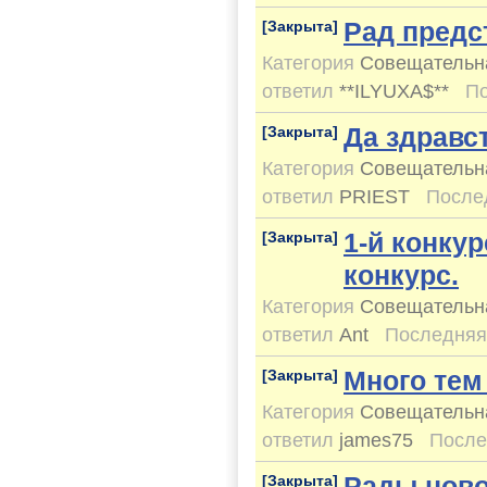
Рад предс
[Закрыта]
Категория
Совещательн
ответил
**ILYUXA$**
По
Да здравс
[Закрыта]
Категория
Совещательн
ответил
PRIEST
После
1-й конкур
[Закрыта]
конкурс.
Категория
Совещательн
ответил
Ant
Последняя
Много тем
[Закрыта]
Категория
Совещательн
ответил
james75
После
Рады ново
[Закрыта]