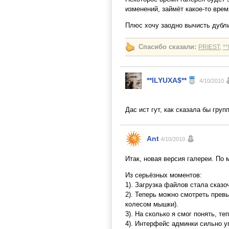
изменений, займёт какое-то врем
Плюс хочу заодно вычисть дубли
Спасибо сказали:
PRIEST
,
*
**ILYUXA$**
4/10/2010
Дас ист гут, как сказала бы груп
Ant
4/10/2010
Итак, новая версия галереи. По 
Из серьёзных моментов:
1). Загрузка файлов стала сказ
2). Теперь можно смотреть прев
колесом мышки).
3). На сколько я смог понять, т
4). Интерфейс админки сильно у