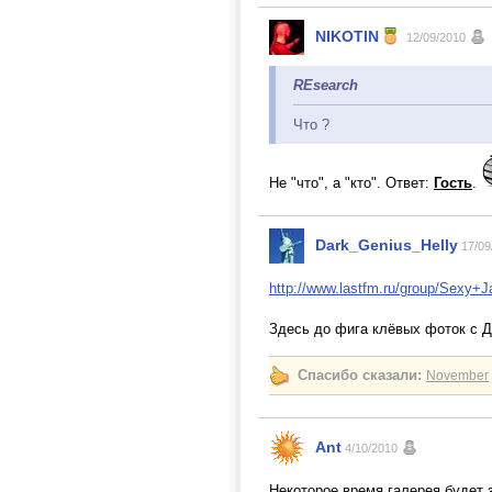
NIKOTIN
12/09/2010
REsearch
Что ?
Не "что", а "кто". Ответ:
Гость
.
Dark_Genius_Helly
17/09
http://www.lastfm.ru/group/Sexy
Здесь до фига клёвых фоток с Д
Спасибо сказали:
November
Ant
4/10/2010
Некоторое время галерея будет 