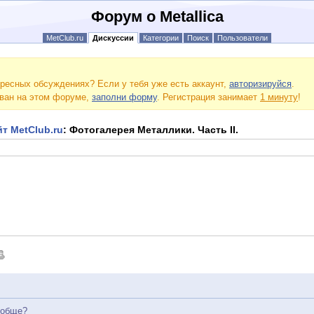
Форум о Metallica
MetClub.ru
Дискуссии
Категории
Поиск
Пользователи
ресных обсуждениях? Если у тебя уже есть аккаунт,
авторизируйся
.
ован на этом форуме,
заполни форму
. Регистрация занимает
1 минуту
!
т MetClub.ru
: Фотогалерея Металлики. Часть II.
ообще?