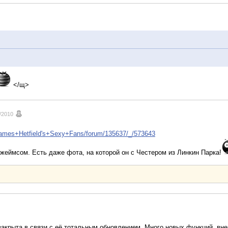
</щ>
/2010
+James+Hetfield's+Sexy+Fans/forum/135637/_/573643
жеймсом. Есть даже фота, на которой он с Честером из Линкин Парка!
закрыта в связи с её тотальным обновлением. Много новых функций, внеш