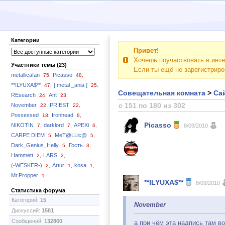
Категории
Привет!
Хочешь поучаствовать в инте
Участники темы (23)
Если ты ещё не зарегистрир
metallicafan
Picasso
75,
48,
**ILYUXA$**
[ metal _ania ]
47,
25,
Совещательная комната
>
Сай
REsearch
Ant
24,
23,
с 151 по 180 из 302
November
PRIEST
22,
22,
Possessed
Ironhead
18,
8,
Picasso
NIKOTIN
darklord
APEXi
7,
7,
6,
8/09/2010
CARPE DIEM
MeT@LLic@
5,
5,
Dark_Genius_Helly
Гость
5,
3,
Hammett
LARS
2,
2,
(-WESKER-)
Artur
kosa
2,
1,
1,
Mr.Propper
1
**ILYUXA$**
8/09/2010
Статистика форума
Категорий:
15
November
Дискуссий:
1581
Сообщений:
132860
а при чём эта надпись там в