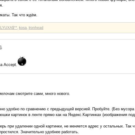
я.
каты. Так что ждём.
*ILYUXA$**
,
kosa
,
Ironhead
па Accept.
мелочам смотрите сами, много нового.
очно удобно по сравнению с предыдущей версией. Пробуйте. (Без мусора 
ьюшки картинок в ленте прямо как на Яндекс.Картинках (изображения под
еперь при удалении одной картинки, не меняется адрес у остальных. Так 
простился. Значительно удобнее работать.