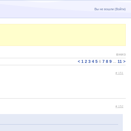
Вы не вошли (
Войти
)
вниз
<
1
2
3
4
5
6
7
8
9
...
11
>
# 151
# 152