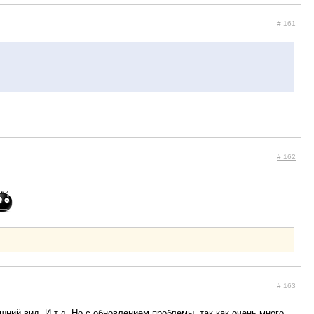
# 161
# 162
# 163
ний вид. И т.д. Но с обновлением проблемы, так как очень много