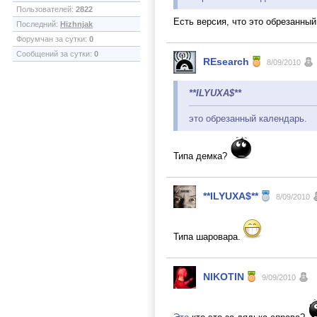
Пользователей:
2822
Есть версия, что это обрезанный
Последний:
Hizhnjak
Форумчан за сутки:
0
Сообщений за сутки:
0
REsearch
8/09/2010
**ILYUXA$**
это обрезанный календарь.
Типа демка?
**ILYUXA$**
8/09/2010
Типа шаровара.
NIKOTIN
9/09/2010