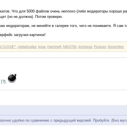
икатов. Что для 5000 файлов очень неплохо (либо модераторы хорошо р
щет (но не должна). Потом проверю.
наю модераторам, не меняйте в галерее того, чего не понимаете. Я сам 
ерфейс загрузки картинок!
*ILYUXA$**
,
metallicafan
,
kosa
,
Hammett
,
NIKOTIN
,
Ironhead
,
Picasso
,
November
[?]
.
казочно удобно по сравнению с предыдущей версией. Пробуйте. (Без мусо