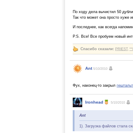
По ходу дела вычистил 50 дубл
Так что может она просто хуже и
И последнее, как всегда напоми
P.S. Все! Все пробуем новый инт
Спасибо сказали:
PRIEST
,
*
Ant
5/10/2010
Фух, наконец-то закрыл
гештальт
Ironhead
5/10/2010
Ant
1). Загрузка файлов стала с