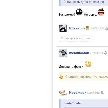
У них есть дела по-важнее
Например?
Не верю.
REsearch
18/06/2010
metallicafan
21/06/2010
Добавила фотки
Спасибо сказали:
**ILYUXA$
November
21/06/2010
metallicafan