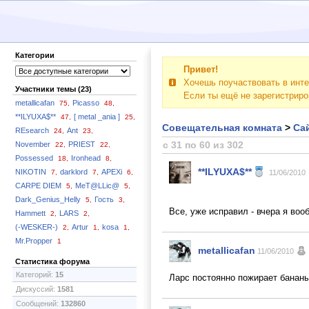
Категории
Привет!
Хочешь поучаствовать в инте
Участники темы (23)
Если ты ещё не зарегистрир
metallicafan
Picasso
75,
48,
**ILYUXA$**
[ metal _ania ]
47,
25,
Совещательная комната
>
Сай
REsearch
Ant
24,
23,
с 31 по 60 из 302
November
PRIEST
22,
22,
Possessed
Ironhead
18,
8,
**ILYUXA$**
NIKOTIN
darklord
APEXi
7,
7,
6,
11/06/2010
CARPE DIEM
MeT@LLic@
5,
5,
Dark_Genius_Helly
Гость
5,
3,
Все, уже исправил - вчера я воо
Hammett
LARS
2,
2,
(-WESKER-)
Artur
kosa
2,
1,
1,
Mr.Propper
1
metallicafan
11/06/2010
Статистика форума
Категорий:
15
Ларс постоянно пожирает банан
Дискуссий:
1581
Сообщений:
132860