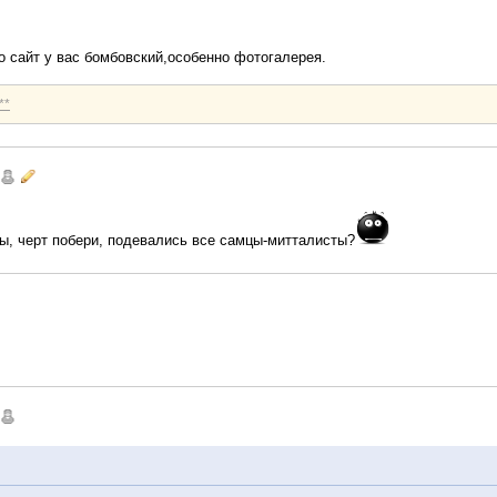
о сайт у вас бомбовский,особенно фотогалерея.
**
ды, черт побери, подевались все самцы-митталисты?