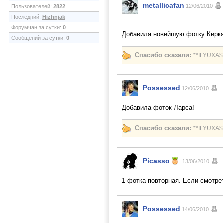
metallicafan
12/06/2010
Пользователей:
2822
Последний:
Hizhnjak
Форумчан за сутки:
0
Добавила новейшую фотку Кирк
Сообщений за сутки:
0
Спасибо сказали:
**ILYUXA$
Possessed
12/06/2010
Добавила фоток Ларса!
Спасибо сказали:
**ILYUXA$
Picasso
13/06/2010
1 фотка повторная. Если смотрет
Possessed
14/06/2010