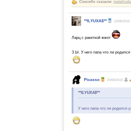
Спасибо сказали:
metallicaf
**ILYUXA$**
22/06/2010
Ларц с ракеткой жжот.
З.Ы. У него папа что ли родился
Picasso
23/06/2010
**ILYUXA$**
У него папа что ли родился 