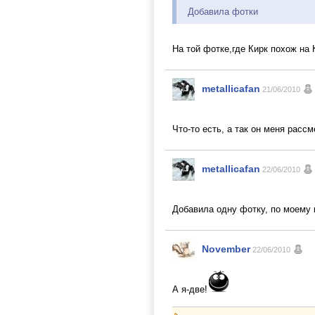
Добавила фотки
На той фотке,где Кирк похож на 
metallicafan
21/06/2010
Что-то есть, а так он меня расс
metallicafan
22/06/2010
Добавила одну фотку, по моему
November
22/06/2010
А я-две!