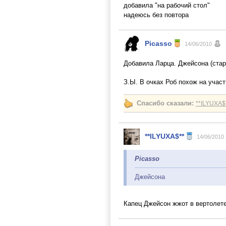
добавила "на рабочий стол"
надеюсь без повтора
Picasso
14/06/2010
Добавила Ларца. Джейсона (стары
З.Ы. В очках Роб похож на учас
Спасибо сказали:
**ILYUXA$
**ILYUXA$**
14/06/2010
Picasso
Джейсона
Капец Джейсон жжот в вертолете