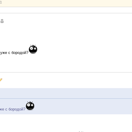
an
 уже с бородой?
уже с бородой?