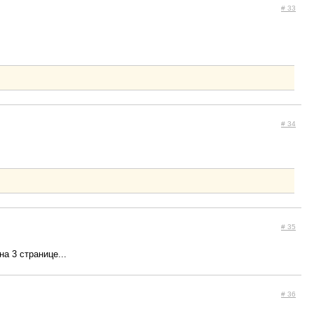
# 33
# 34
# 35
а 3 странице...
# 36