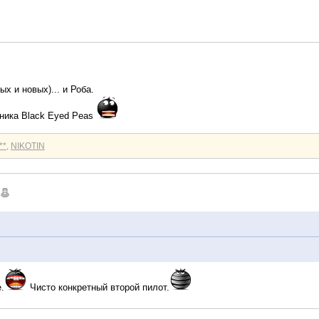
х и новых)... и Роба.
тника Black Eyed Peas
**
,
NIKOTIN
.
Чисто конкретный второй пилот.