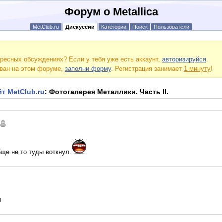
Форум о Metallica
MetClub.ru
Дискуссии
Категории
Поиск
Пользователи
ресных обсуждениях? Если у тебя уже есть аккаунт,
авторизируйся
.
ован на этом форуме,
заполни форму
. Регистрация занимает
1 минуту
!
т MetClub.ru
: Фотогалерея Металлики. Часть II.
бще не то туды воткнул.
ы