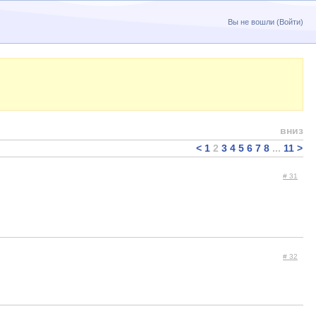
Вы не вошли (
Войти
)
вниз
<
1
2
3
4
5
6
7
8
...
11
>
# 31
# 32