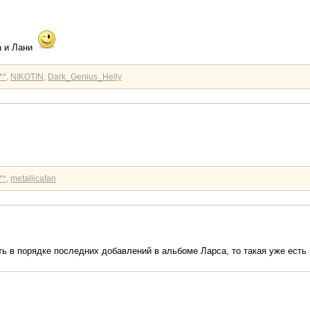
а и Лани
**
,
NIKOTIN
,
Dark_Genius_Helly
**
,
metallicafan
ь в порядке последних добавлений в альбоме Ларса, то такая уже есть н