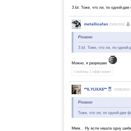
З.Ы. Тоже, что ли, по одной-дв
metallicafan
23/06/2010
Picasso
З.Ы. Тоже, что ли, по одной
Можно, я разрешаю
**ILYUXA$**
23/06/2010
Picasso
Тоже, что ли, по одной-две 
Ммм... Ну если нашла одну шибк