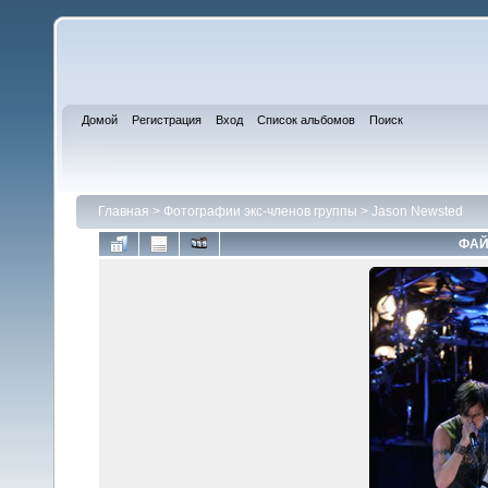
Домой
Регистрация
Вход
Список альбомов
Поиск
Главная
>
Фотографии экс-членов группы
>
Jason Newsted
ФАЙ